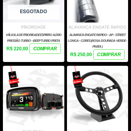
ESGOTADO
PRIORIDADE
ALAVANCA ENGATE RAPIDO
VÁLVULA DE PRIORIDADE ESPIRRO ALÍVIO
ALAVANCA ENGATE RAPIDO – AP – STREET
PRESSÃO TURBO – BEEP TURBO PRETA
LONGA – CORES (ROSA -DOURADA -VERDE -
PRATA )
R$
220,00
COMPRAR
R$
250,00
COMPRAR