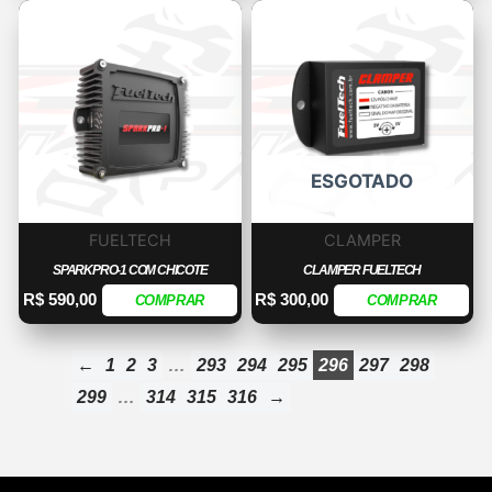
ESGOTADO
FUELTECH
CLAMPER
SPARKPRO-1 COM CHICOTE
CLAMPER FUELTECH
R$
590,00
R$
300,00
COMPRAR
COMPRAR
←
1
2
3
…
293
294
295
296
297
298
299
…
314
315
316
→