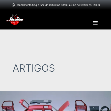
Ir
Atendimento Seg a Sex de 09h00 às 18h00 e Sáb de 09h00 às 14h00
para
o
Menu
conteúdo
ARTIGOS
Guia
Completo:
Como