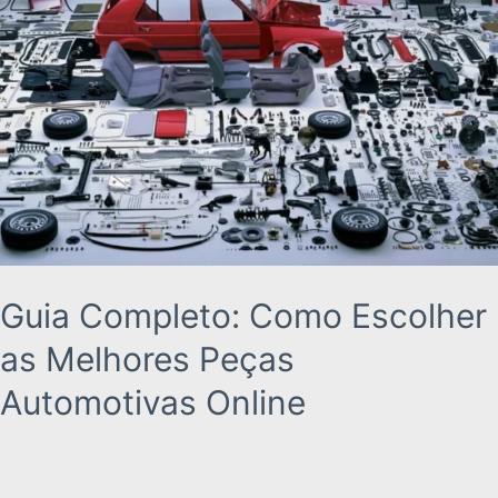
Escolher
as
Melhores
Peças
Automotivas
Online
Guia Completo: Como Escolher
as Melhores Peças
Automotivas Online