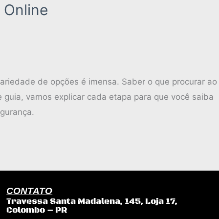
 Online
 variedade de opções é imensa. Saber o que procurar ao
e guia, vamos explicar cada etapa para que você saiba
egurança.
CONTATO
Travessa Santa Madalena, 145, Loja 17,
Colombo – PR