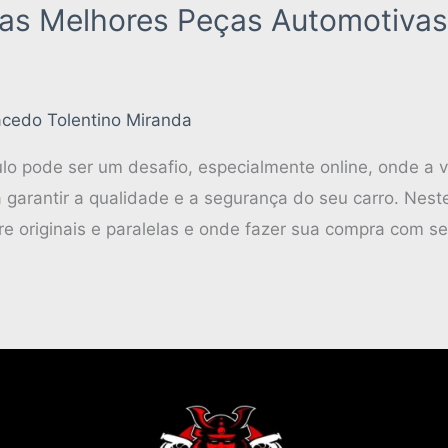
as Melhores Peças Automotivas
cedo Tolentino Miranda
ulo pode ser um desafio, especialmente online, onde a
 garantir a qualidade e a segurança do seu carro. Nest
tre originais e paralelas e onde fazer sua compra com s