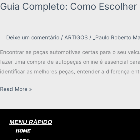
Guia Completo: Como Escolher 
Deixe um comentário
/
ARTIGOS
/
_Paulo Roberto Ma
Encontrar as peças automotivas certas para o seu veíc
fazer uma compra de autopeças online é essencial para
identificar as melhores peças, entender a diferença en
Read More »
MENU RÁPIDO
HOME