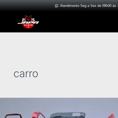
Ir
Atendimento Seg a Sex de 09h00 às 
para
o
conteúdo
carro
Guia
Completo:
Como