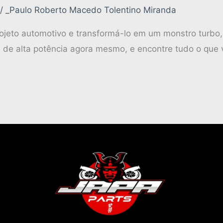
/
_Paulo Roberto Macedo Tolentino Miranda
ojeto automotivo e transformá-lo em um monstro turbo,
 de alta potência agora mesmo, e encontre tudo o que v