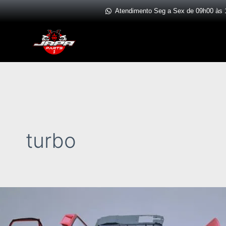
Ir
Atendimento Seg a Sex de 09h00 às 
para
o
conteúdo
turbo
Guia
Completo:
Como