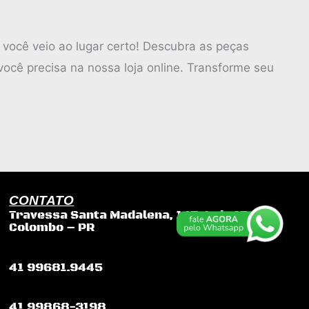
 você veio ao lugar certo! Descubra as peças
ocê precisa na nossa loja online. Transforme seu
CONTATO
Travessa Santa Madalena, 145, Loja 17,
Colombo – PR
41 99681.9445
41 99868-3198