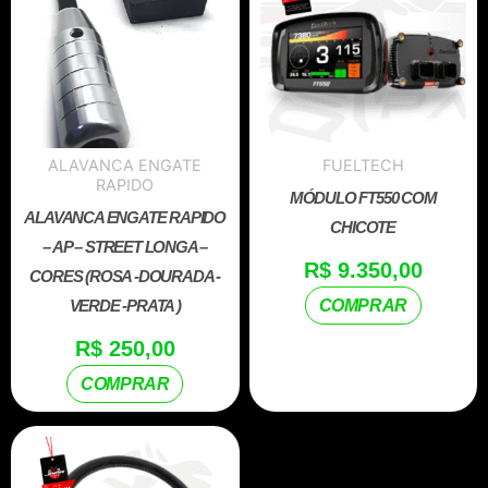
ALAVANCA ENGATE
FUELTECH
RAPIDO
MÓDULO FT550 COM
ALAVANCA ENGATE RAPIDO
CHICOTE
– AP – STREET LONGA –
R$
9.350,00
CORES (ROSA -DOURADA -
VERDE -PRATA )
COMPRAR
R$
250,00
COMPRAR