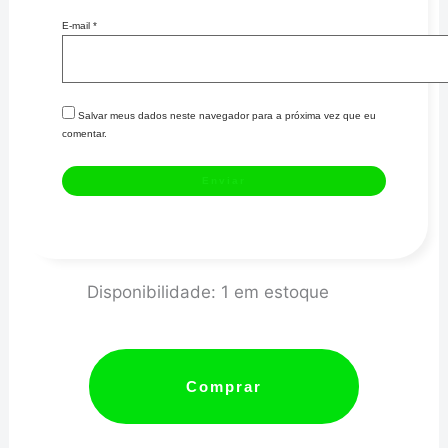
E-mail
*
Salvar meus dados neste navegador para a próxima vez que eu
comentar.
Jogo
Disponibilidade:
1 em estoque
de
Bronzinas
de
Comprar
Mancal
0,25