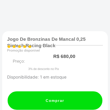
Jogo De Bronzinas De Mancal 0,25
Sintech Racing Black
Promoção disponível
R$
680,00
Preço:
3% de desconto no Pix
Jogo
Disponibilidade:
1 em estoque
de
Bronzinas
de
Comprar
Mancal