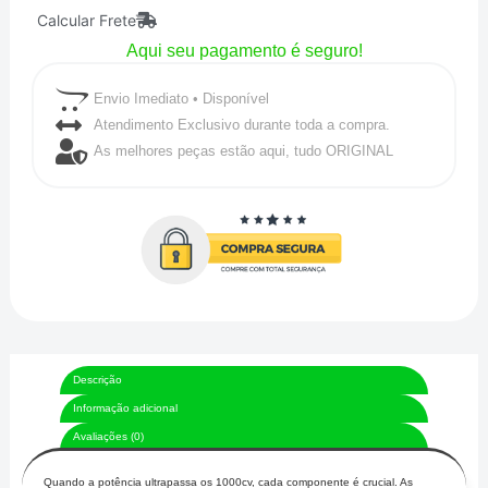
Calcular Frete
0,25
Aqui seu pagamento é seguro!
Sintech
Racing
Envio Imediato • Disponível
Black
Atendimento Exclusivo durante toda a compra.
As melhores peças estão aqui, tudo ORIGINAL
quantidade
Descrição
Informação adicional
Avaliações (0)
Quando a potência ultrapassa os 1000cv, cada componente é crucial. As