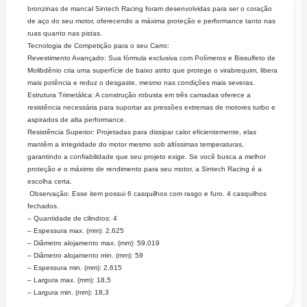
bronzinas de mancal Sintech Racing foram desenvolvidas para ser o coração
de aço do seu motor, oferecendo a máxima proteção e performance tanto nas
ruas quanto nas pistas.
Tecnologia de Competição para o seu Carro:
Revestimento Avançado: Sua fórmula exclusiva com Polímeros e Bissulfeto de
Molibdênio cria uma superfície de baixo atrito que protege o virabrequim, libera
mais potência e reduz o desgaste, mesmo nas condições mais severas.
Estrutura Trimetálica: A construção robusta em três camadas oferece a
resistência necessária para suportar as pressões extremas de motores turbo e
aspirados de alta performance.
Resistência Superior: Projetadas para dissipar calor eficientemente, elas
mantêm a integridade do motor mesmo sob altíssimas temperaturas,
garantindo a confiabilidade que seu projeto exige. Se você busca a melhor
proteção e o máximo de rendimento para seu motor, a Sintech Racing é a
escolha certa.
Observação: Esse item possui 6 casquilhos com rasgo e furo. 4 casquilhos
fechados.
– Quantidade de cilindros: 4
– Espessura max. (mm): 2,625
– Diâmetro alojamento max. (mm): 59,019
– Diâmetro alojamento min. (mm): 59
– Espessura min. (mm): 2,615
– Largura max. (mm): 18,5
– Largura min. (mm): 18,3