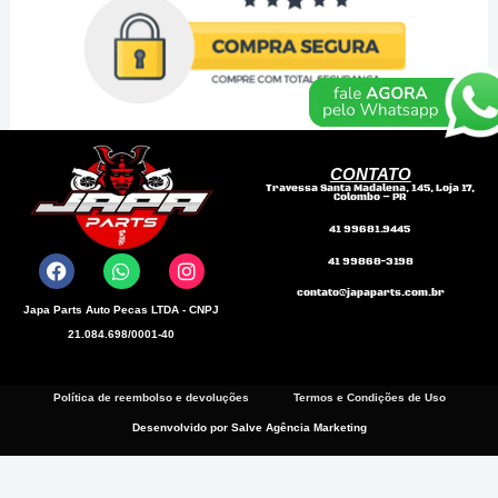
/
T-
Clamp
para
mangotes
CONTATO
Travessa Santa Madalena, 145, Loja 17,
de
Colombo – PR
F
W
I
2-
41 99681.9445
a
h
n
1/2"
41 99868-3198
c
a
s
e
t
t
polegadas
contato@japaparts.com.br
b
s
a
Japa Parts Auto Pecas LTDA - CNPJ
o
a
g
(D.I
21.084.698/0001-40
o
p
r
68-
k
p
a
m
76mm)
Política de reembolso e devoluções
Termos e Condições de Uso
Desenvolvido por Salve Agência Marketing
Valor
(