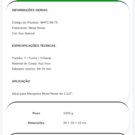
76mm)
INFORMAÇÕES GERIAS:
Valor
(
Código do Produto: MHTC-68-76
Fabricante: Metal Horse
UNID
Cor: Aço Natural
)
ESPECIFICAÇÕES TÉCNICAS:
quantidade
Padrão: T / Tucho / T-Clamp
Material do Corpo: Aço Inox
Diâmetro Interno: 68-76 mm
APLICAÇÃO
:
Ideal para Mangotes Metal Horse de 2-1/2″.
Peso
1000 g
Dimensões
30 × 20 × 10 cm