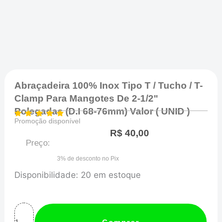
Abraçadeira 100% Inox Tipo T / Tucho / T-
Clamp Para Mangotes De 2-1/2"
Polegadas (D.I 68-76mm) Valor ( UNID )
Promoção disponível
R$
40,00
Preço:
3% de desconto no Pix
Abraçadeira
Disponibilidade:
20 em estoque
100%
Inox
tipo