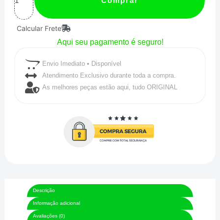
Comprar
T
Calcular Frete
/
Aqui seu pagamento é seguro!
Tucho
/
Envio Imediato • Disponível
T-
Atendimento Exclusivo durante toda a compra.
As melhores peças estão aqui, tudo ORIGINAL
Clamp
para
mangotes
de
2-
1/2"
polegadas
Descrição
(D.I
Informação adicional
68-
Avaliações (0)