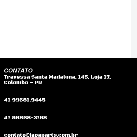
CONTATO
Travessa Santa Madalena, 145, Loja 17,
Colombo – PR
41 99681.9445
41 99868-3198
contato@japaparts.com.br