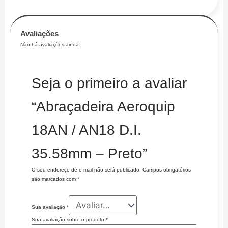
Avaliações
Não há avaliações ainda.
Seja o primeiro a avaliar
“Abraçadeira Aeroquip
18AN / AN18 D.I.
35.58mm – Preto”
O seu endereço de e-mail não será publicado.
Campos obrigatórios
são marcados com
*
Sua avaliação
*
Sua avaliação sobre o produto
*