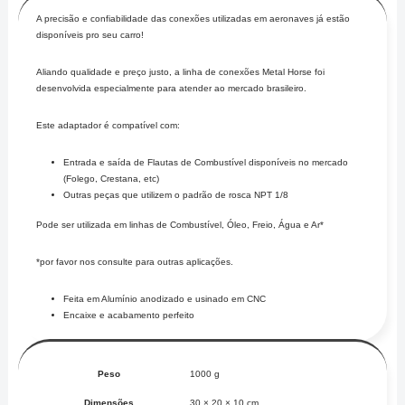
A precisão e confiabilidade das conexões utilizadas em aeronaves já estão
disponíveis pro seu carro!
Aliando qualidade e preço justo, a linha de conexões Metal Horse foi
desenvolvida especialmente para atender ao mercado brasileiro.
Este adaptador é compatível com:
Entrada e saída de Flautas de Combustível disponíveis no mercado
(Folego, Crestana, etc)
Outras peças que utilizem o padrão de rosca NPT 1/8
Pode ser utilizada em linhas de Combustível, Óleo, Freio, Água e Ar*
*por favor nos consulte para outras aplicações.
Feita em Alumínio anodizado e usinado em CNC
Encaixe e acabamento perfeito
Peso
1000 g
Dimensões
30 × 20 × 10 cm