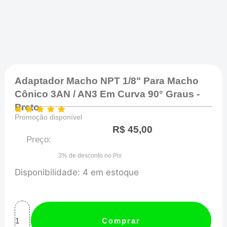
Adaptador Macho NPT 1/8" Para Macho
Cônico 3AN / AN3 Em Curva 90° Graus -
Preto
Promoção disponível
R$
45,00
Preço:
3% de desconto no Pix
Adaptador
Disponibilidade:
4 em estoque
Macho
NPT
1/8"
Comprar