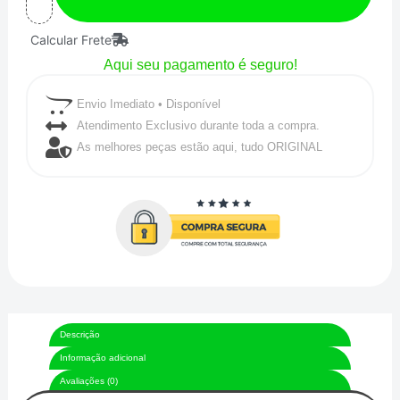
para
Calcular Frete
Macho
Aqui seu pagamento é seguro!
Cônico
3AN
Envio Imediato • Disponível
/
Atendimento Exclusivo durante toda a compra.
As melhores peças estão aqui, tudo ORIGINAL
AN3
em
Curva
90°
Graus
-
Preto
Descrição
quantidade
Informação adicional
Avaliações (0)