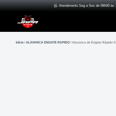
Ir
Atendimento Seg a Sex de 09h00 às 
para
o
conteúdo
Início
/
ALAVANCA ENGATE RAPIDO
/ Alavanca de Engate Rápido