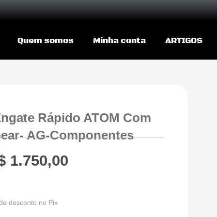
Quem somos
Minha conta
ARTIGOS
Engate Rápido ATOM Com
Gear- AG-Componentes
$
1.750,00
de desconto no Pix