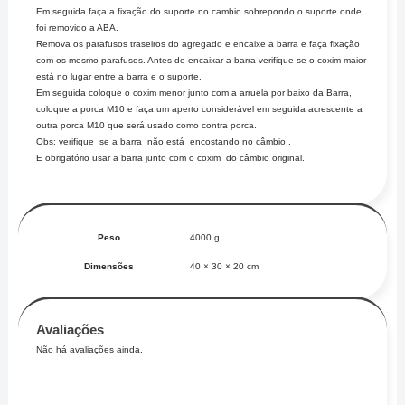
Em seguida faça a fixação do suporte no cambio sobrepondo o suporte onde
foi removido a ABA.
Remova os parafusos traseiros do agregado e encaixe a barra e faça fixação
com os mesmo parafusos. Antes de encaixar a barra verifique se o coxim maior
está no lugar entre a barra e o suporte.
Em seguida coloque o coxim menor junto com a arruela por baixo da Barra,
coloque a porca M10 e faça um aperto considerável em seguida acrescente a
outra porca M10 que será usado como contra porca.
Obs: verifique se a barra não está encostando no câmbio .
E obrigatório usar a barra junto com o coxim do câmbio original.
Peso
4000 g
Dimensões
40 × 30 × 20 cm
Avaliações
Não há avaliações ainda.