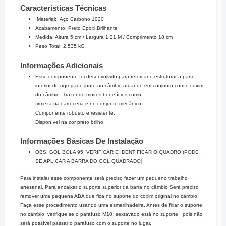
Características Técnicas
Material: Aço Carbono 1020
Acabamento: Preto Epóxi Brilhante
Medida: Altura 5 cm / Largura 1,21 M / Comprimento 18 cm
Peso Total: 2,535 kG
Informações Adicionais
Esse componente foi desenvolvido para reforçar e estruturar a parte
inferior do agregado junto ao câmbio atuando em conjunto com o coxim
do câmbio. Trazendo muitos benefícios como
firmeza na carroceria e no conjunto mecânico.
Componente robusto e resistente.
Disponível na cor preto brilho.
Informações Básicas De Instalação
OBS: GOL BOLA 95, VERIFICAR E IDENTIFICAR O QUADRO (PODE
SE APLICAR A BARRA DO GOL QUADRADO)
Para instalar esse componente será preciso fazer um pequeno trabalho
artesanal. Para encaixar o suporte superior da barra no câmbio Será preciso
remover uma pequena ABA que fica no suporte do coxim original no câmbio.
Faça esse procedimento usando uma esmerilhadeira. Antes de fixar o suporte
no câmbio verifique se o parafuso M10 sextavado está no suporte, pois não
será possível passar o parafuso com o suporte no lugar.