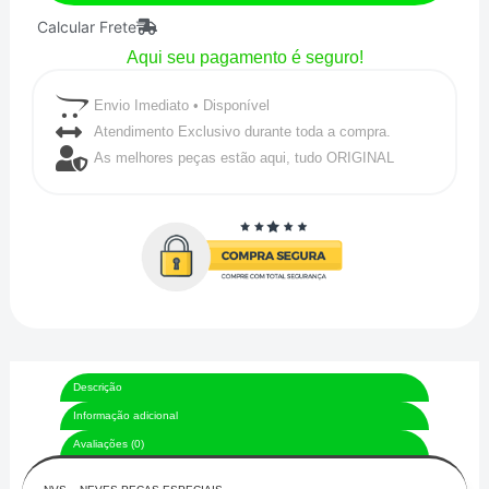
Calcular Frete
NVS
Aqui seu pagamento é seguro!
com
desvio
Envio Imediato • Disponível
p/
Atendimento Exclusivo durante toda a compra.
As melhores peças estão aqui, tudo ORIGINAL
diferencial
modificado
quantidade
Descrição
Informação adicional
Avaliações (0)