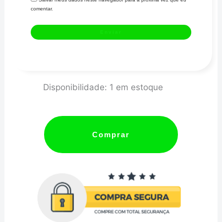
comentar.
Barra
Disponibilidade:
1 em estoque
Pan
Hard
com
Comprar
regulagem
NVS
com
desvio
p/
diferencial