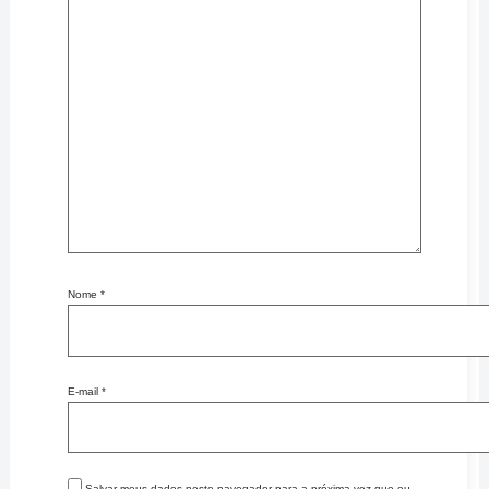
Nome
*
E-mail
*
Salvar meus dados neste navegador para a próxima vez que eu