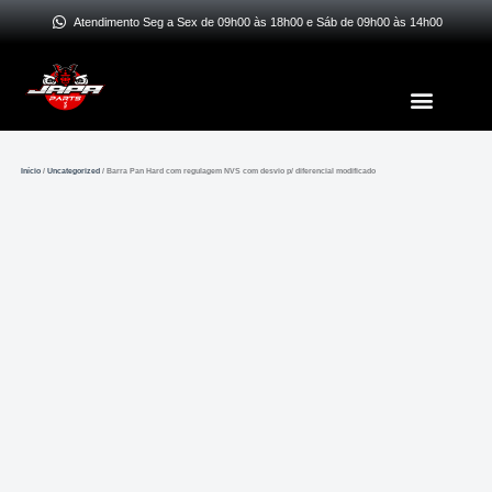
Ir
Atendimento Seg a Sex de 09h00 às 18h00 e Sáb de 09h00 às 14h00
para
o
Menu
conteúdo
Início
/
Uncategorized
/ Barra Pan Hard com regulagem NVS com desvio p/ diferencial modificado