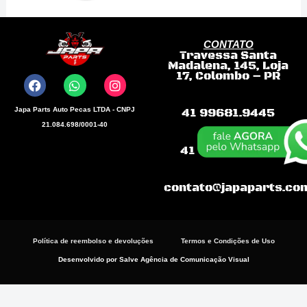
modificado
quantidade
CONTATO
Travessa Santa
F
W
I
Madalena, 145, Loja
a
h
n
17, Colombo – PR
c
a
s
e
t
t
b
s
a
Japa Parts Auto Pecas LTDA - CNPJ
41 99681.9445
o
a
g
21.084.698/0001-40
o
p
r
k
p
a
41 99868-3198
m
contato@japaparts.co
Política de reembolso e devoluções
Termos e Condições de Uso
Desenvolvido por Salve Agência de Comunicação Visual