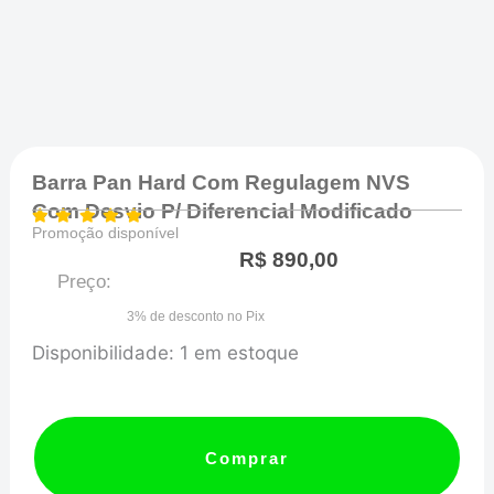
Barra Pan Hard Com Regulagem NVS
Com Desvio P/ Diferencial Modificado
Promoção disponível
R$
890,00
Preço:
3% de desconto no Pix
Barra
Disponibilidade:
1 em estoque
Pan
Hard
com
Comprar
regulagem