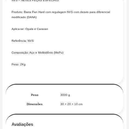
NVS – NEVES PEÇAS ESPECIAIS
Produto: Barra Pan Hard com regulagem NVS com desvio para diferencial
modificado (DANA)
Aplica-se: Opala e Caravan
Referência: NVS
Composição: Aço e Molibidênio (MoPu)
Peso: 2Kg
Peso
3000 g
Dimensões
30 × 20 × 10 cm
Avaliações