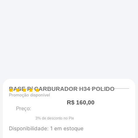
BASE P/ CARBURADOR H34 POLIDO
Promoção disponível
R$
160,00
Preço:
3% de desconto no Pix
BASE
Disponibilidade:
1 em estoque
P/