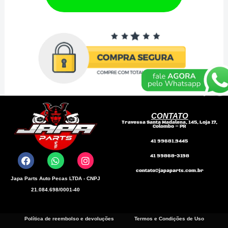
quantidade
CONTATO
Travessa Santa Madalena, 145, Loja 17,
Colombo – PR
F
W
I
41 99681.9445
a
h
n
41 99868-3198
c
a
s
e
t
t
contato@japaparts.com.br
b
s
a
Japa Parts Auto Pecas LTDA - CNPJ
o
a
g
21.084.698/0001-40
o
p
r
k
p
a
m
Política de reembolso e devoluções
Termos e Condições de Uso