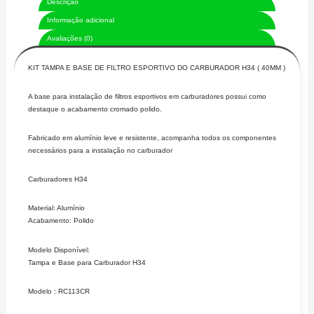
Descrição
Informação adicional
Avaliações (0)
KIT TAMPA E BASE DE FILTRO ESPORTIVO DO CARBURADOR H34 ( 40MM )
A base para instalação de filtros esportivos em carburadores possui como
destaque o acabamento cromado polido.
Fabricado em alumínio leve e resistente, acompanha todos os componentes
necessários para a instalação no carburador
Carburadores H34
Material: Alumínio
Acabamento: Polido
Modelo Disponível:
Tampa e Base para Carburador H34
Modelo : RC113CR