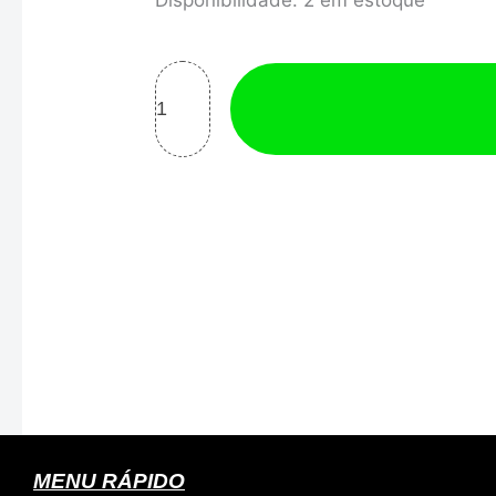
Disponibilidade:
2 em estoque
P/
CARBURADOR
WEBER
40/
WEBER
44
quantidade
MENU RÁPIDO