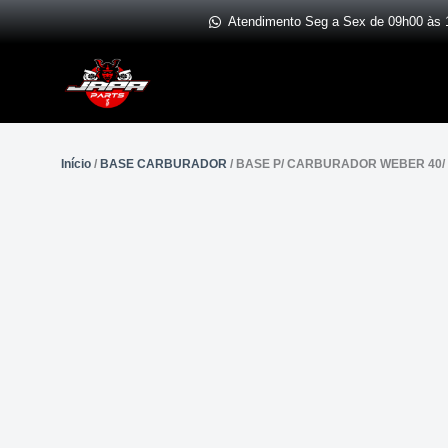
Ir
Atendimento Seg a Sex de 09h00 às 
para
o
conteúdo
Início
/
BASE CARBURADOR
/ BASE P/ CARBURADOR WEBER 40/