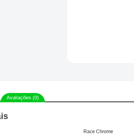
Avaliações (0)
is
Race Chrome