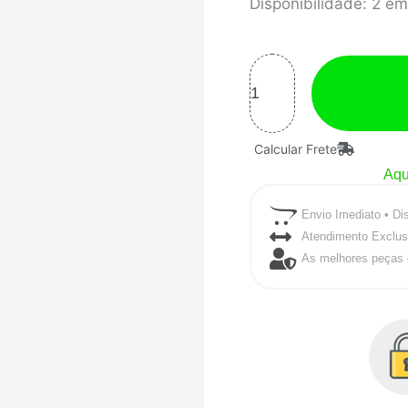
BASE
Disponibilidade:
2 em
P/
CARBURADOR
WEBER
40/
WEBER
Calcular Frete
44
Aqu
quantidade
Envio Imediato • Di
Atendimento Exclus
As melhores peças 