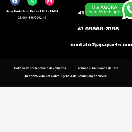
c
a
s
e
t
t
b
s
a
Japa Parts Auto Pecas LTDA - CNPJ
41 99681.9445
o
a
g
21.084.698/0001-40
o
p
r
k
p
a
41 99868-3198
m
contato@japaparts.co
Política de reembolso e devoluções
Termos e Condições de Uso
Desenvolvido por Salve Agência de Comunicação Visual