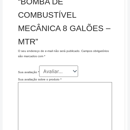
“BOMBA DE
COMBUSTÍVEL
MECÂNICA 8 GALÕES –
MTR”
O seu endereço de e-mail não será publicado.
Campos obrigatórios
são marcados com
*
Sua avaliação
*
Sua avaliação sobre o produto
*