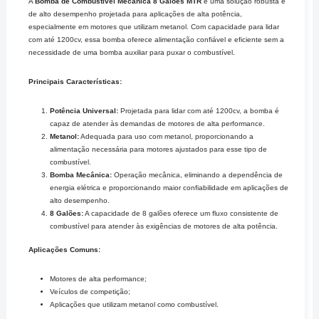
A
Bomba de Combustível Mecânica 8 Galões MTR
é uma solução robusta e
de alto desempenho projetada para aplicações de alta potência,
especialmente em motores que utilizam metanol. Com capacidade para lidar
com até 1200cv, essa bomba oferece alimentação confiável e eficiente sem a
necessidade de uma bomba auxiliar para puxar o combustível.
Principais Características:
Potência Universal:
Projetada para lidar com até 1200cv, a bomba é
capaz de atender às demandas de motores de alta performance.
Metanol:
Adequada para uso com metanol, proporcionando a
alimentação necessária para motores ajustados para esse tipo de
combustível.
Bomba Mecânica:
Operação mecânica, eliminando a dependência de
energia elétrica e proporcionando maior confiabilidade em aplicações de
alto desempenho.
8 Galões:
A capacidade de 8 galões oferece um fluxo consistente de
combustível para atender às exigências de motores de alta potência.
Aplicações Comuns:
Motores de alta performance;
Veículos de competição;
Aplicações que utilizam metanol como combustível.