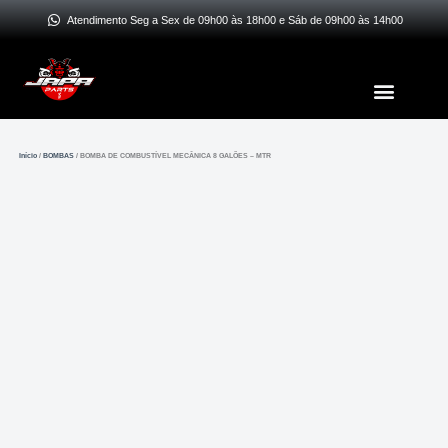
Ir
Atendimento Seg a Sex de 09h00 às 18h00 e Sáb de 09h00 às 14h00
para
o
Menu
conteúdo
Início
/
BOMBAS
/ BOMBA DE COMBUSTÍVEL MECÂNICA 8 GALÕES – MTR