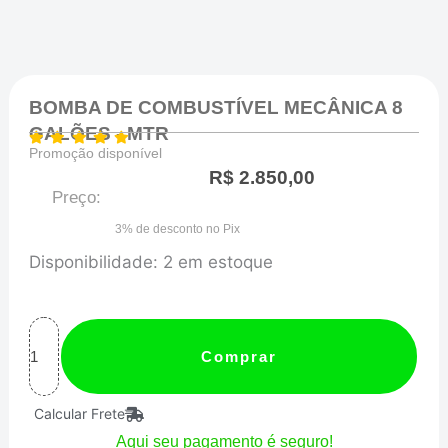
BOMBA DE COMBUSTÍVEL MECÂNICA 8
GALÕES - MTR
Promoção disponível
R$
2.850,00
Preço:
3% de desconto no Pix
BOMBA
Disponibilidade:
2 em estoque
DE
COMBUSTÍVEL
MECÂNICA
Comprar
8
Calcular Frete
GALÕES
Aqui seu pagamento é seguro!
-