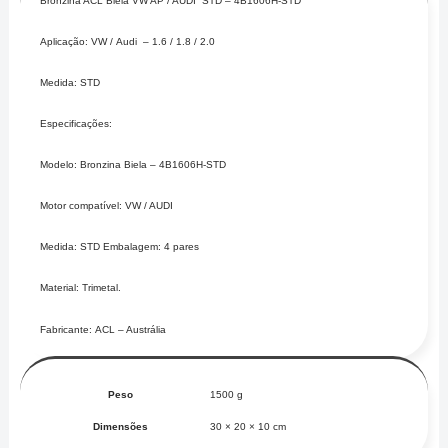
Bronzina ACL Biela VW AP / AUDI STD – 4B1606H-STD
Aplicação: VW / Audi – 1.6 / 1.8 / 2.0
Medida: STD
Especificações:
Modelo: Bronzina Biela – 4B1606H-STD
Motor compatível: VW / AUDI
Medida: STD Embalagem: 4 pares
Material: Trimetal.
Fabricante: ACL – Austrália
Peso
1500 g
Dimensões
30 × 20 × 10 cm