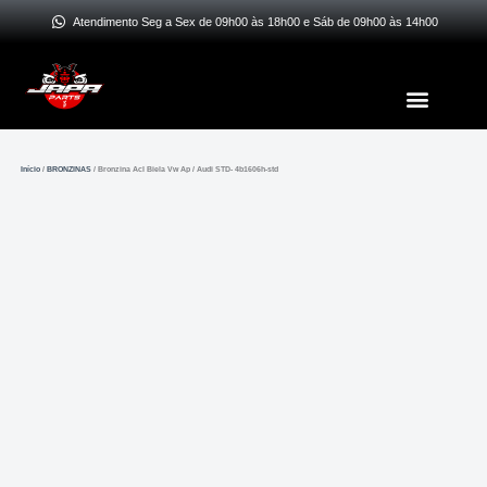
Ir
Atendimento Seg a Sex de 09h00 às 18h00 e Sáb de 09h00 às 14h00
para
o
Menu
conteúdo
Início
/
BRONZINAS
/ Bronzina Acl Biela Vw Ap / Audi STD- 4b1606h-std