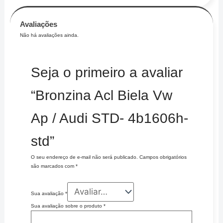
Avaliações
Não há avaliações ainda.
Seja o primeiro a avaliar
“Bronzina Acl Biela Vw
Ap / Audi STD- 4b1606h-
std”
O seu endereço de e-mail não será publicado.
Campos obrigatórios
são marcados com
*
Sua avaliação
*
Sua avaliação sobre o produto
*