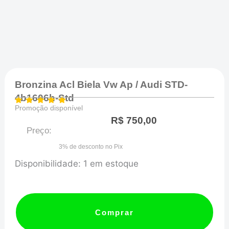
Bronzina Acl Biela Vw Ap / Audi STD-
4b1606h-Std
Promoção disponível
R$
750,00
Preço:
3% de desconto no Pix
Bronzina
Disponibilidade:
1 em estoque
Acl
Biela
Vw
Comprar
Ap