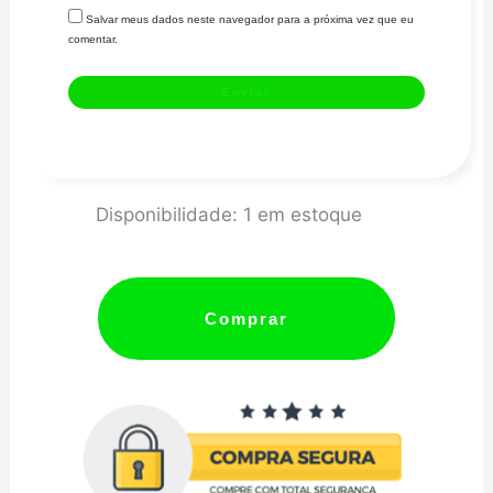
Salvar meus dados neste navegador para a próxima vez que eu
comentar.
Bronzina
Disponibilidade:
1 em estoque
Acl
Biela
Vw
Comprar
Ap
/
Audi
STD-
4b1606h-