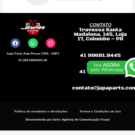
std
quantidade
CONTATO
Travessa Santa
F
W
I
Madalena, 145, Loja
a
h
n
17, Colombo – PR
c
a
s
e
t
t
b
s
a
Japa Parts Auto Pecas LTDA - CNPJ
41 99681.9445
o
a
g
21.084.698/0001-40
o
p
r
k
p
a
41 99868-3198
m
contato@japaparts.co
Política de reembolso e devoluções
Termos e Condições de Uso
Desenvolvido por Salve Agência de Comunicação Visual