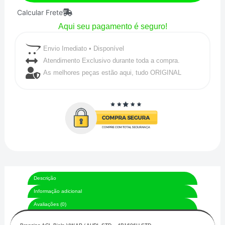
Calcular Frete
/
Aqui seu pagamento é seguro!
Audi
STD-
Envio Imediato • Disponível
4b1606h-
Atendimento Exclusivo durante toda a compra.
As melhores peças estão aqui, tudo ORIGINAL
std
quantidade
Descrição
Informação adicional
Avaliações (0)