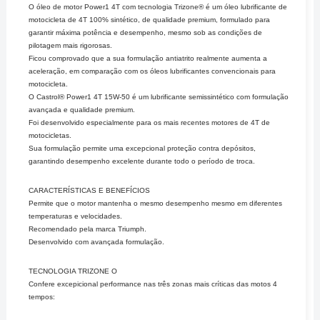
O óleo de motor Power1 4T com tecnologia Trizone® é um óleo lubrificante de
motocicleta de 4T 100% sintético, de qualidade premium, formulado para
garantir máxima potência e desempenho, mesmo sob as condições de
pilotagem mais rigorosas.
Ficou comprovado que a sua formulação antiatrito realmente aumenta a
aceleração, em comparação com os óleos lubrificantes convencionais para
motocicleta.
O Castrol® Power1 4T 15W-50 é um lubrificante semissintético com formulação
avançada e qualidade premium.
Foi desenvolvido especialmente para os mais recentes motores de 4T de
motocicletas.
Sua formulação permite uma excepcional proteção contra depósitos,
garantindo desempenho excelente durante todo o período de troca.
CARACTERÍSTICAS E BENEFÍCIOS
Permite que o motor mantenha o mesmo desempenho mesmo em diferentes
temperaturas e velocidades.
Recomendado pela marca Triumph.
Desenvolvido com avançada formulação.
TECNOLOGIA TRIZONE O
Confere excepicional performance nas três zonas mais críticas das motos 4
tempos: