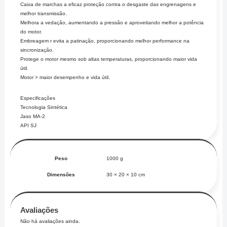
Caixa de marchas a eficaz proteção contra o desgaste das engrenagens e
melhor transmissão.
Melhora a vedação, aumentando a pressão e aproveitando melhor a potência
do motor.
Embreagem r evita a patinação, proporcionando melhor performance na
sincronização.
Protege o motor mesmo sob altas temperaturas, proporcionando maior vida
útil.
Motor > maior desempenho e vida útil.
Especificações
Tecnologia Sintética
Jaso MA-2
API SJ
Peso
1000 g
Dimensões
30 × 20 × 10 cm
Avaliações
Não há avaliações ainda.