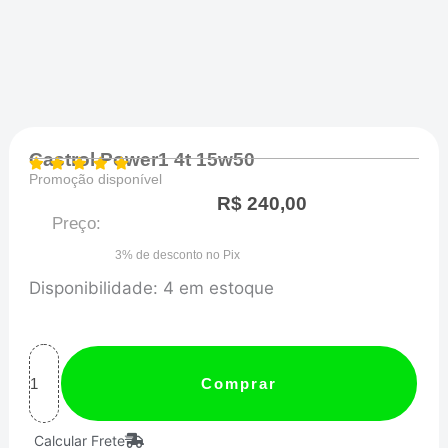
Castrol Power1 4t 15w50
Promoção disponível
R$
240,00
Preço:
3% de desconto no Pix
Castrol
Disponibilidade:
4 em estoque
Power1
4t
15w50
Comprar
quantidade
Calcular Frete