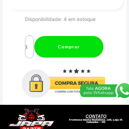
Castrol
Disponibilidade:
4 em estoque
Power1
4t
15w50
Comprar
quantidade
CONTATO
Travessa Santa Madalena, 145, Loja 17,
Colombo – PR