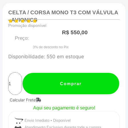
CELTA / CORSA MONO T3 COM VÁLVULA
- AVIONICS
Promoção disponível
R$
550,00
Preço:
3% de desconto no Pix
CELTA
Disponibilidade:
550 em estoque
/
CORSA
MONO
Comprar
T3
Calcular Frete
COM
Aqui seu pagamento é seguro!
VÁLVULA
-
Envio Imediato • Disponível
AVIONICS
Atendimento Exclusivo durante toda a compra.