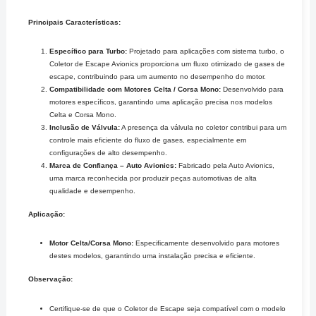
Principais Características:
Específico para Turbo:
Projetado para aplicações com sistema turbo, o
Coletor de Escape Avionics proporciona um fluxo otimizado de gases de
escape, contribuindo para um aumento no desempenho do motor.
Compatibilidade com Motores Celta / Corsa Mono:
Desenvolvido para
motores específicos, garantindo uma aplicação precisa nos modelos
Celta e Corsa Mono.
Inclusão de Válvula:
A presença da válvula no coletor contribui para um
controle mais eficiente do fluxo de gases, especialmente em
configurações de alto desempenho.
Marca de Confiança – Auto Avionics:
Fabricado pela Auto Avionics,
uma marca reconhecida por produzir peças automotivas de alta
qualidade e desempenho.
Aplicação:
Motor Celta/Corsa Mono:
Especificamente desenvolvido para motores
destes modelos, garantindo uma instalação precisa e eficiente.
Observação:
Certifique-se de que o Coletor de Escape seja compatível com o modelo