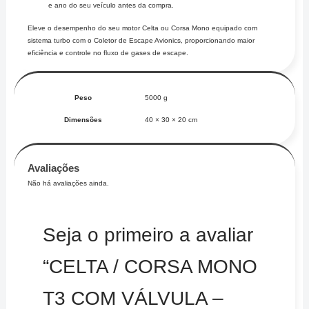
e ano do seu veículo antes da compra.
Eleve o desempenho do seu motor Celta ou Corsa Mono equipado com
sistema turbo com o Coletor de Escape Avionics, proporcionando maior
eficiência e controle no fluxo de gases de escape.
Peso
5000 g
Dimensões
40 × 30 × 20 cm
Avaliações
Não há avaliações ainda.
Seja o primeiro a avaliar
“CELTA / CORSA MONO
T3 COM VÁLVULA –