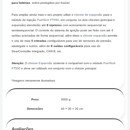
para bobinas
, todos protegidos por fusível.
Para ampliar ainda mais o seu projeto utilize o
chicote de expansão
para o
módulo de injeção
FuelTech FT550
, em conjunto os dois chicotes (principal e
expansão) atenderão até
8 injetores
com acionamento sequencial ou
semissequencial. O controle do sistema de ignição pode ser feito com até 4
saídas acionadas de forma sequencial, além disso o c
hicote expansão
permite
o uso de mais
5 entradas
configuráveis para uso de sensores de pressão,
wastegate e outros, além de
8 saídas configuráveis
para uso do
GearController integrado, CAN B, etc.
Atenção:
O
chicote Expansão
somente é compatível com o módulo
FuelTech
FT550
e deve ser utilizado em conjunto com o chicote principal.
*
Imagens meramente ilustrativas
Peso
3000 g
Dimensões
40 × 30 × 20 cm
Avaliações