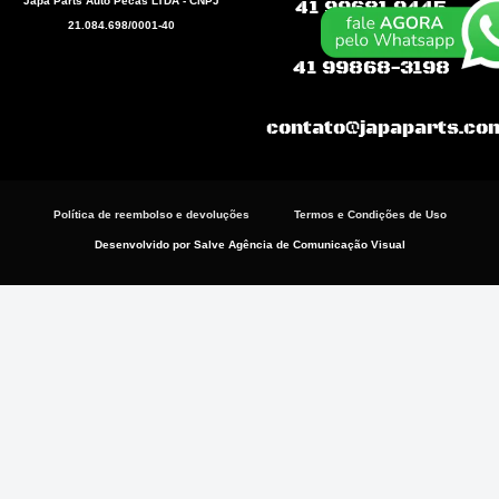
Japa Parts Auto Pecas LTDA - CNPJ
41 99681.9445
o
a
g
21.084.698/0001-40
o
p
r
k
p
a
41 99868-3198
m
contato@japaparts.co
Política de reembolso e devoluções
Termos e Condições de Uso
Desenvolvido por Salve Agência de Comunicação Visual