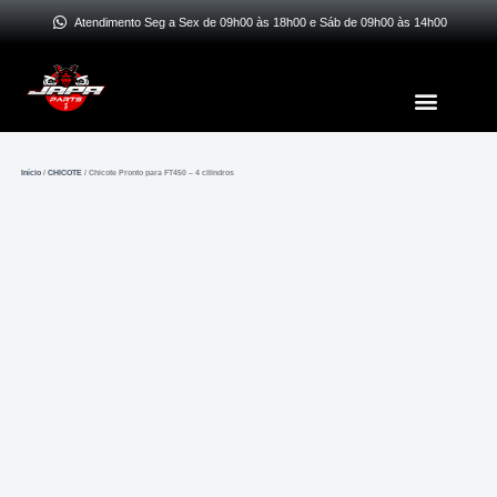
Ir
Atendimento Seg a Sex de 09h00 às 18h00 e Sáb de 09h00 às 14h00
para
o
Menu
conteúdo
Início
/
CHICOTE
/ Chicote Pronto para FT450 – 4 cilindros