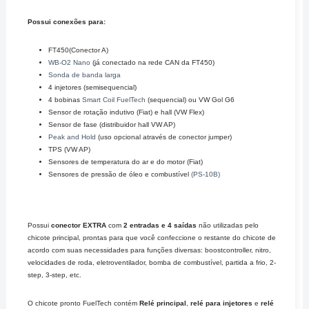
Possui conexões para:
FT450(Conector A)
WB-O2 Nano
(já conectado na rede CAN da FT450)
Sonda de banda larga
4 injetores (semisequencial)
4 bobinas
Smart Coil FuelTech
(sequencial) ou VW Gol G6
Sensor de rotação indutivo (Fiat) e hall (VW Flex)
Sensor de fase (distribuidor hall VW AP)
Peak and Hold
(uso opcional através de conector jumper)
TPS (VW AP)
Sensores de temperatura do ar e do motor (Fiat)
Sensores de pressão de óleo e combustível
(
PS-10B
)
Possui
conector EXTRA
com
2 entradas e 4 saídas
não utilizadas pelo
chicote principal, prontas para que você confeccione o restante do chicote de
acordo com suas necessidades para funções diversas: boostcontroller, nitro,
velocidades de roda, eletroventilador, bomba de combustível, partida a frio, 2-
step, 3-step, etc.
O chicote pronto FuelTech contém
Relé principal
,
relé para injetores
e
relé