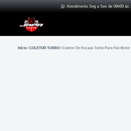
Ir
Atendimento Seg a Sex de 09h00 às 
para
o
conteúdo
Início
/
COLETOR TURBO
/ Coletor De Escape Turbo Para Fiat Motor F