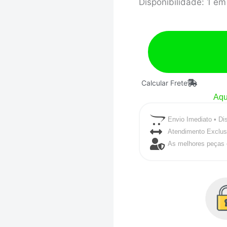
Coletor
Disponibilidade:
1 em
De
Escape
Turbo
Para
Fiat
Calcular Frete
Motor
Aqu
Fiasa
Envio Imediato • Di
1.0/1.3/1.5
Atendimento Exclus
T2
As melhores peças 
quantidade