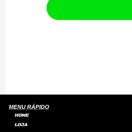
Turbo
Para
Fiat
Motor
Fiasa
1.0/1.3/1.5
T2
quantidade
MENU RÁPIDO
HOME
LOJA