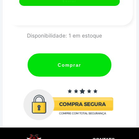
COMBUSTIVEL
Disponibilidade:
1 em estoque
52MM/MEC/1KG/RACING
quantidade
Comprar