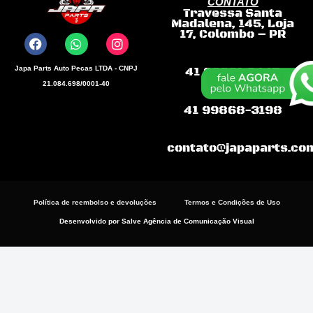
CONTATO
Travessa Santa
F
W
I
Madalena, 145, Loja
a
h
n
17, Colombo – PR
c
a
s
e
t
t
b
s
a
Japa Parts Auto Pecas LTDA - CNPJ
41 99681.9445
o
a
g
21.084.698/0001-40
o
p
r
k
p
a
41 99868-3198
m
contato@japaparts.co
Política de reembolso e devoluções
Termos e Condições de Uso
Desenvolvido por Salve Agência de Comunicação Visual