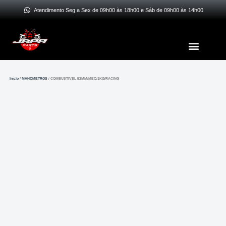
Ir
Atendimento Seg a Sex de 09h00 às 18h00 e Sáb de 09h00 às 14h00
para
o
Menu
conteúdo
Início
/
MANOMETROS
/ COMBUSTIVEL 52MM/MEC/1KG/RACING