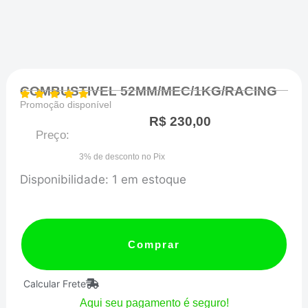
COMBUSTIVEL 52MM/MEC/1KG/RACING
Promoção disponível
R$
230,00
Preço:
3% de desconto no Pix
COMBUSTIVEL
Disponibilidade:
1 em estoque
52MM/MEC/1KG/RACING
quantidade
Comprar
Calcular Frete
Aqui seu pagamento é seguro!