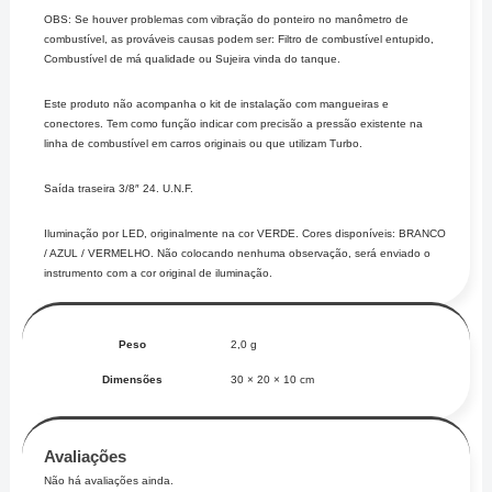
OBS: Se houver problemas com vibração do ponteiro no manômetro de
combustível, as prováveis causas podem ser: Filtro de combustível entupido,
Combustível de má qualidade ou Sujeira vinda do tanque.
Este produto não acompanha o kit de instalação com mangueiras e
conectores. Tem como função indicar com precisão a pressão existente na
linha de combustível em carros originais ou que utilizam Turbo.
Saída traseira 3/8″ 24. U.N.F.
Iluminação por LED, originalmente na cor VERDE. Cores disponíveis: BRANCO
/ AZUL / VERMELHO. Não colocando nenhuma observação, será enviado o
instrumento com a cor original de iluminação.
Peso
2,0 g
Dimensões
30 × 20 × 10 cm
Avaliações
Não há avaliações ainda.