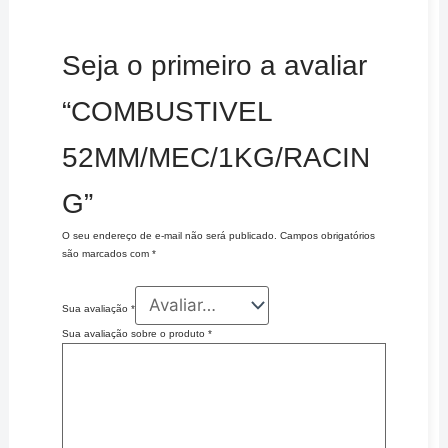
Seja o primeiro a avaliar
“COMBUSTIVEL
52MM/MEC/1KG/RACIN
G”
O seu endereço de e-mail não será publicado.
Campos obrigatórios
são marcados com
*
Sua avaliação
*
Sua avaliação sobre o produto
*