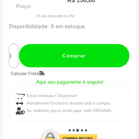
R$
150,00
Preço:
3% de desconto no Pix
CONEXÃO
Disponibilidade:
9 em estoque
10AN
PRETA
45°-
Comprar
MTR
Calcular Frete
quantidade
Aqui seu pagamento é seguro!
Envio Imediato • Disponível
Atendimento Exclusivo durante toda a compra.
As melhores peças estão aqui, tudo ORIGINAL