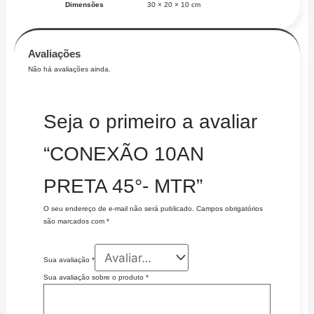
Dimensões
30 × 20 × 10 cm
Avaliações
Não há avaliações ainda.
Seja o primeiro a avaliar
“CONEXÃO 10AN
PRETA 45°- MTR”
O seu endereço de e-mail não será publicado.
Campos obrigatórios
são marcados com
*
Sua avaliação
*
Sua avaliação sobre o produto
*