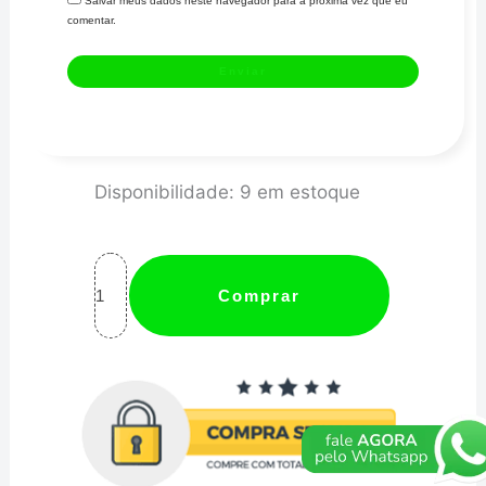
Salvar meus dados neste navegador para a próxima vez que eu
comentar.
CONEXÃO
Disponibilidade:
9 em estoque
10AN
PRETA
45°-
Comprar
MTR
quantidade