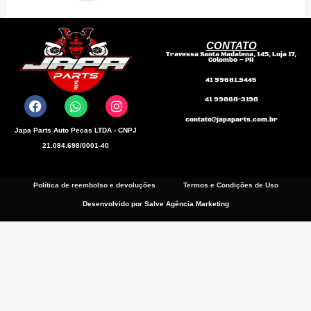
CONTATO
Travessa Santa Madalena, 145, Loja 17,
Colombo – PR
F
W
I
41 99681.9445
a
h
n
41 99868-3198
c
a
s
e
t
t
contato@japaparts.com.br
b
s
a
Japa Parts Auto Pecas LTDA - CNPJ
o
a
g
21.084.698/0001-40
o
p
r
k
p
a
m
Política de reembolso e devoluções
Termos e Condições de Uso
Desenvolvido por Salve Agência Marketing