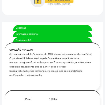
Descrição
Informação adicional
Avaliações (0)
CONEXÃO 45° 10AN
As conexões modelo Aeroquipe da MTR são as únicas produzidas no Brasil!
O padrão AN foi desenvolvido pela Força Aérea Norte Americana.
Essa tecnologia está disponível para você com a qualidade, durabilidade e
excelente acabamento que só a MTR pode oferecer.
Disponível em diversos tamanhos e formatos, nas cores preto/preto,
azul/vermelho, preto/vermelho
Peso
1000 g