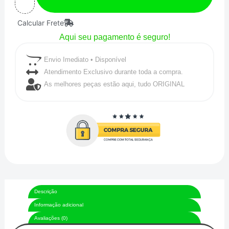
Reta
Calcular Frete
para
Aqui seu pagamento é seguro!
Mangueira
Aeroquip
Envio Imediato • Disponível
-
Atendimento Exclusivo durante toda a compra.
As melhores peças estão aqui, tudo ORIGINAL
Black
Edition
(Preta)Metal
Horse
quantidade
Descrição
Informação adicional
Avaliações (0)