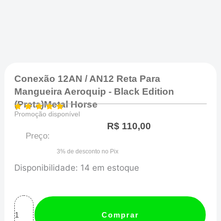
Conexão 12AN / AN12 Reta Para
Mangueira Aeroquip - Black Edition
(Preta)Metal Horse
Promoção disponível
R$
110,00
Preço:
3% de desconto no Pix
Conexão
Disponibilidade:
14 em estoque
12AN
/
AN12
Comprar