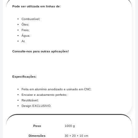
Pode ser utilizada em linhas de:
Combustível;
Óleo;
Freio;
Água;
Ar.
Consulte-nos para outras aplicações!
Especificações:
Feita em alumínio anodizado e usinado em CNC;
Encaixe e acabamento perfeito;
Reutilizável;
Design EXCLUSIVO.
Peso
1000 g
Dimensões
30 × 20 × 10 cm