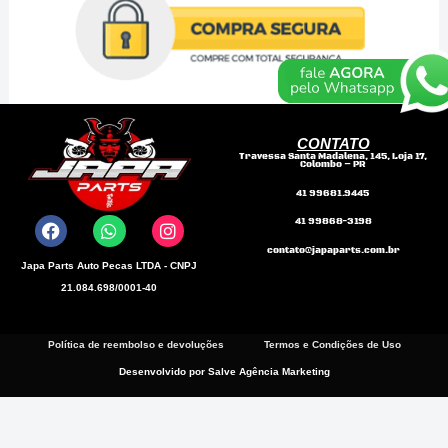
Aeroquip
-
Black
Edition
(Preta)Metal
CONTATO
Travessa Santa Madalena, 145, Loja 17,
Horse
Colombo – PR
F
W
I
quantidade
41 99681.9445
a
h
n
41 99868-3198
c
a
s
e
t
t
contato@japaparts.com.br
b
s
a
Japa Parts Auto Pecas LTDA - CNPJ
o
a
g
21.084.698/0001-40
o
p
r
k
p
a
m
Política de reembolso e devoluções
Termos e Condições de Uso
Desenvolvido por Salve Agência Marketing