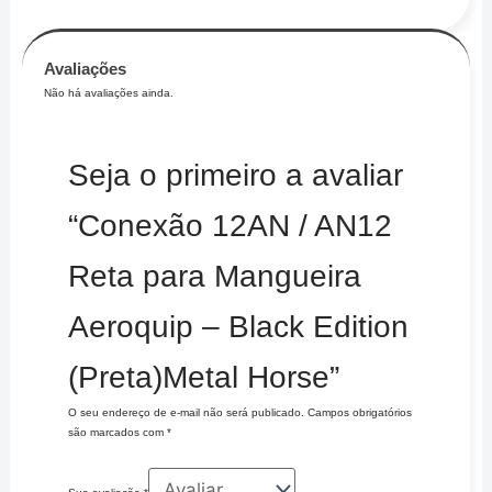
Avaliações
Não há avaliações ainda.
Seja o primeiro a avaliar
“Conexão 12AN / AN12
Reta para Mangueira
Aeroquip – Black Edition
(Preta)Metal Horse”
O seu endereço de e-mail não será publicado.
Campos obrigatórios
são marcados com
*