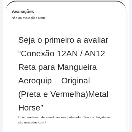
Avaliações
Não há avaliações ainda.
Seja o primeiro a avaliar
“Conexão 12AN / AN12
Reta para Mangueira
Aeroquip – Original
(Preta e Vermelha)Metal
Horse”
O seu endereço de e-mail não será publicado.
Campos obrigatórios
são marcados com
*