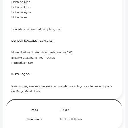
Linha de Óleo
Linha de Freio
Linha de Água
Linha de Ar
Consulte-nos para outras aplicações!
ESPECIFICAÇÕES TÉCNICAS:
Material: Alumínio Anodizado usinado em CNC
Encaixe e acabamento: Precisos
Reutilizável: Sim
INSTALAÇÃO:
Para montagem das conexões recomendamos o Jogo de Chaves e Suporte
de Morça Metal Horse.
Peso
1000 g
Dimensões
30 × 20 × 10 cm