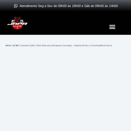
Ir
Atendimento Seg a Sex de 09h00 às 18h00 e Sáb de 09h00 às 14h00
para
o
Menu
conteúdo
Início
/
12 AN
/ Conexão 12AN / AN12 Reta para Mangueira Aeroquip – Original (Preta e Vermelha)Metal Horse