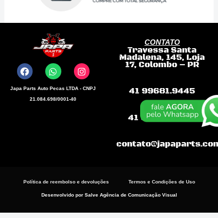
CONTATO
Travessa Santa
F
W
I
Madalena, 145, Loja
a
h
n
17, Colombo – PR
c
a
s
e
t
t
b
s
a
Japa Parts Auto Pecas LTDA - CNPJ
41 99681.9445
o
a
g
21.084.698/0001-40
o
p
r
k
p
a
41 99868-3198
m
contato@japaparts.co
Política de reembolso e devoluções
Termos e Condições de Uso
Desenvolvido por Salve Agência de Comunicação Visual