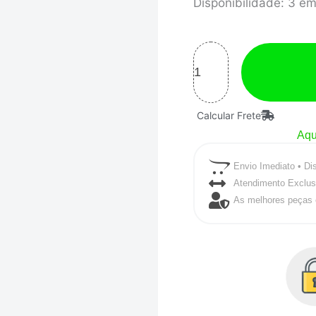
COXIM
Disponibilidade:
3 em
MOTOR
FRONTAL
GOL
AP
MOPU
Calcular Frete
-
Aqu
NVS
Envio Imediato • Di
PEÇAS
Atendimento Exclus
ESPECIAIS
As melhores peças 
quantidade