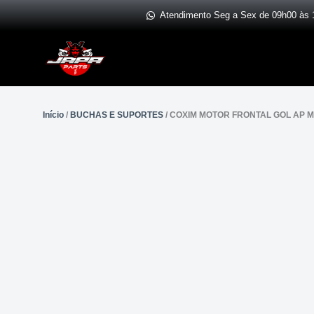
Ir
Atendimento Seg a Sex de 09h00 às 
para
o
conteúdo
Início
/
BUCHAS E SUPORTES
/ COXIM MOTOR FRONTAL GOL AP M