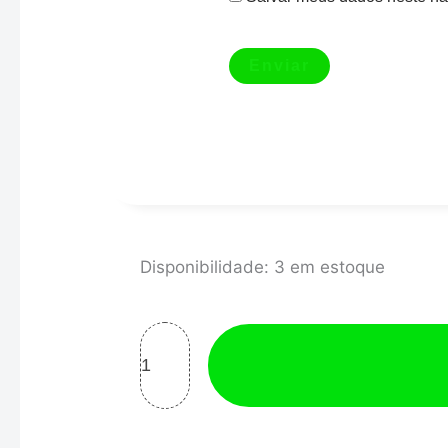
COXIM
Disponibilidade:
3 em estoque
MOTOR
FRONTAL
GOL
AP
MOPU
-