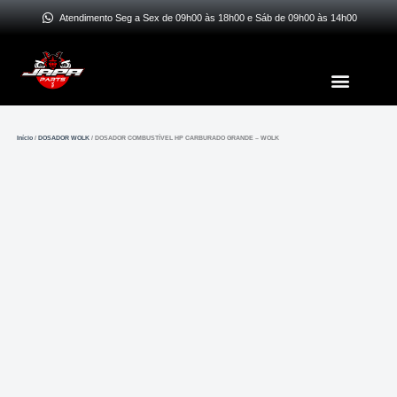
Ir
Atendimento Seg a Sex de 09h00 às 18h00 e Sáb de 09h00 às 14h00
para
o
Menu
conteúdo
Início
/
DOSADOR WOLK
/ DOSADOR COMBUSTÍVEL HP CARBURADO GRANDE – WOLK