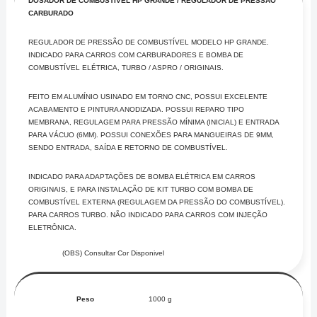
DOSADOR DE COMBUSTÍVEL HP GRANDE / REGULADOR DE PRESSÃO
CARBURADO
REGULADOR DE PRESSÃO DE COMBUSTÍVEL MODELO HP GRANDE.
INDICADO PARA CARROS COM CARBURADORES E BOMBA DE
COMBUSTÍVEL ELÉTRICA, TURBO / ASPRO / ORIGINAIS.
FEITO EM ALUMÍNIO USINADO EM TORNO CNC, POSSUI EXCELENTE
ACABAMENTO E PINTURA ANODIZADA. POSSUI REPARO TIPO
MEMBRANA, REGULAGEM PARA PRESSÃO MÍNIMA (INICIAL) E ENTRADA
PARA VÁCUO (6MM). POSSUI CONEXÕES PARA MANGUEIRAS DE 9MM,
SENDO ENTRADA, SAÍDA E RETORNO DE COMBUSTÍVEL.
INDICADO PARA ADAPTAÇÕES DE BOMBA ELÉTRICA EM CARROS
ORIGINAIS, E PARA INSTALAÇÃO DE KIT TURBO COM BOMBA DE
COMBUSTÍVEL EXTERNA (REGULAGEM DA PRESSÃO DO COMBUSTÍVEL).
PARA CARROS TURBO. NÃO INDICADO PARA CARROS COM INJEÇÃO
ELETRÔNICA.
(OBS) Consultar Cor Disponivel
Peso
1000 g