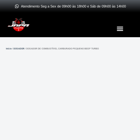
Ir
Atendimento Seg a Sex de 09h00 às 18h00 e Sáb de 09h00 às 14h00
para
o
Menu
conteúdo
Início
/
DOSADOR
/ DOSADOR DE COMBUSTÍVEL CARBURADO PEQUENO BEEP TURBO