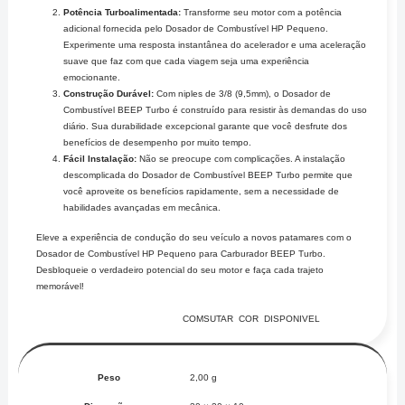
Potência Turboalimentada:
Transforme seu motor com a potência
adicional fornecida pelo Dosador de Combustível HP Pequeno.
Experimente uma resposta instantânea do acelerador e uma aceleração
suave que faz com que cada viagem seja uma experiência
emocionante.
Construção Durável:
Com niples de 3/8 (9,5mm), o Dosador de
Combustível BEEP Turbo é construído para resistir às demandas do uso
diário. Sua durabilidade excepcional garante que você desfrute dos
benefícios de desempenho por muito tempo.
Fácil Instalação:
Não se preocupe com complicações. A instalação
descomplicada do Dosador de Combustível BEEP Turbo permite que
você aproveite os benefícios rapidamente, sem a necessidade de
habilidades avançadas em mecânica.
Eleve a experiência de condução do seu veículo a novos patamares com o
Dosador de Combustível HP Pequeno para Carburador BEEP Turbo.
Desbloqueie o verdadeiro potencial do seu motor e faça cada trajeto
memorável!
COMSUTAR COR DISPONIVEL
Peso
2,00 g