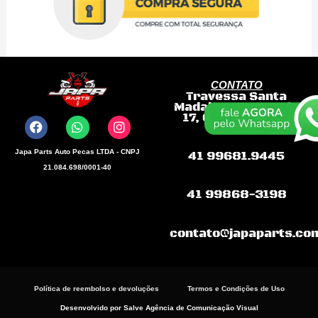
CONTATO
Travessa Santa
F
W
I
Madalena, 145, Loja
a
h
n
17, Colombo – PR
c
a
s
e
t
t
b
s
a
Japa Parts Auto Pecas LTDA - CNPJ
41 99681.9445
o
a
g
21.084.698/0001-40
o
p
r
k
p
a
41 99868-3198
m
contato@japaparts.co
Política de reembolso e devoluções
Termos e Condições de Uso
Desenvolvido por Salve Agência de Comunicação Visual