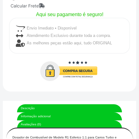
Calcular Frete
1:1
Aqui seu pagamento é seguro!
Turbo
E
Envio Imediato • Disponível
Aspro
Atendimento Exclusivo durante toda a compra.
As melhores peças estão aqui, tudo ORIGINAL
Unique
1
quantidade
Descrição
Informação adicional
Avaliações (0)
Dosador de Combustível de Modelo R1 Esferico 1:1 para Carros Turbo e