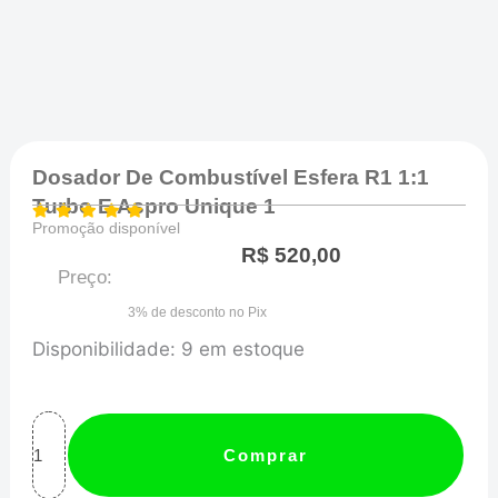
Dosador De Combustível Esfera R1 1:1
Turbo E Aspro Unique 1
Promoção disponível
R$
520,00
Preço:
3% de desconto no Pix
Dosador
Disponibilidade:
9 em estoque
De
Combustível
Esfera
Comprar
R1