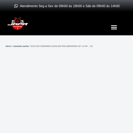
Ir
Atendimento Seg a Sex de 09h00 às 18h00 e Sáb de 09h00 às 14h00
para
o
Menu
conteúdo
Início
/
comando auxliar
/ EIXO DO COMANDO AUXILIAR ROLAMENTADO AP 2.0 8V – ZS