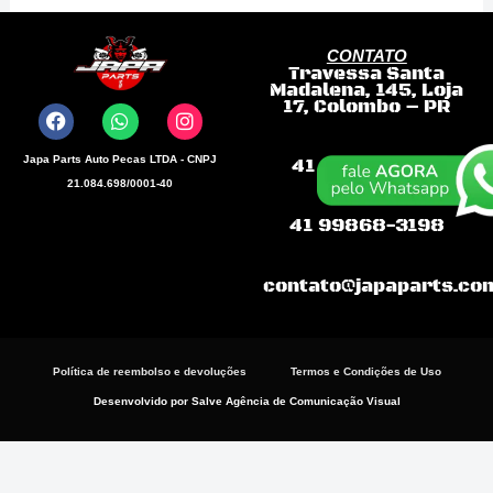
CONTATO
Travessa Santa
F
W
I
Madalena, 145, Loja
a
h
n
17, Colombo – PR
c
a
s
e
t
t
b
s
a
Japa Parts Auto Pecas LTDA - CNPJ
41 99681.9445
o
a
g
21.084.698/0001-40
o
p
r
k
p
a
41 99868-3198
m
contato@japaparts.co
Política de reembolso e devoluções
Termos e Condições de Uso
Desenvolvido por Salve Agência de Comunicação Visual