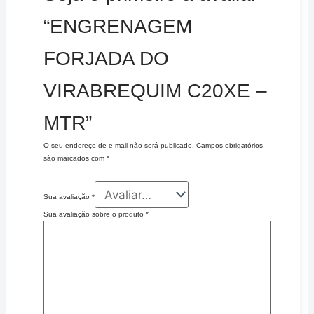
“ENGRENAGEM
FORJADA DO
VIRABREQUIM C20XE –
MTR”
O seu endereço de e-mail não será publicado.
Campos obrigatórios
são marcados com
*
Sua avaliação
*
Sua avaliação sobre o produto
*