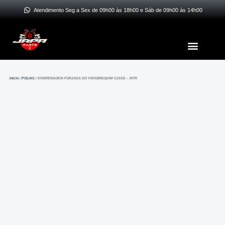
Ir
Atendimento Seg a Sex de 09h00 às 18h00 e Sáb de 09h00 às 14h00
para
o
Menu
conteúdo
Início
/
POLIAS
/ ENGRENAGEM FORJADA DO VIRABREQUIM C20XE – MTR