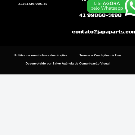
o
a
g
21.084.698/0001-40
o
p
r
k
p
a
41 99868-3198
m
contato@japaparts.co
Política de reembolso e devoluções
Termos e Condições de Uso
Desenvolvido por Salve Agência de Comunicação Visual