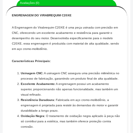
Avaliações (0)
ENGRENAGEM DO VIRABREQUIM C20XE
A Engrenagem do Virabrequim C20XE é uma peça usinada com precisão em
CNC, oferecendo um excelente acabamento e resistência para garantir o
desempenho do seu motor. Desenvolvida especificamente para o modelo
C20XE, essa engrenagem é produzida com material de alta qualidade, sendo
em aço cromo-molibdênio.
Características Principais:
Usinagem CNC:
A usinagem CNC assegura uma precisão milimétrica no
processo de fabricação, garantindo um produto final de alta qualidade.
Excelente Acabamento:
A engrenagem possui um acabamento
superior, proporcionando não apenas funcionalidade, mas também um
visual refinado.
Resistência Duradoura:
Fabricada em aço cromo-molibdênio, a
engrenagem é projetada para resistir às demandas do motor e garantir
durabilidade a longo prazo.
Oxidação Negra:
O tratamento de oxidação negra aplicado à peça não
só contribui para a estética, mas também oferece proteção contra
corrosão.