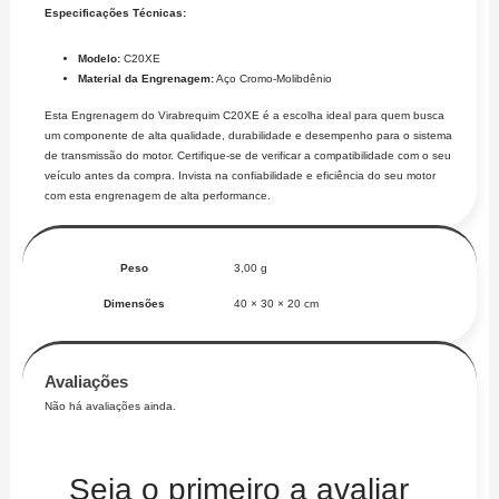
Especificações Técnicas:
Modelo:
C20XE
Material da Engrenagem:
Aço Cromo-Molibdênio
Esta Engrenagem do Virabrequim C20XE é a escolha ideal para quem busca
um componente de alta qualidade, durabilidade e desempenho para o sistema
de transmissão do motor. Certifique-se de verificar a compatibilidade com o seu
veículo antes da compra. Invista na confiabilidade e eficiência do seu motor
com esta engrenagem de alta performance.
Peso
3,00 g
Dimensões
40 × 30 × 20 cm
Avaliações
Não há avaliações ainda.
Seja o primeiro a avaliar