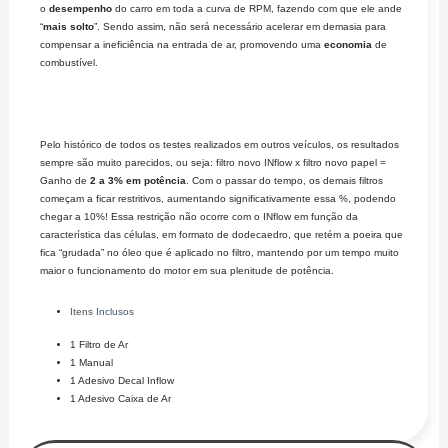
o
desempenho
do carro em toda a curva de RPM, fazendo com que ele ande
“
mais solto
”. Sendo assim, não será necessário acelerar em demasia para
compensar a ineficiência na entrada de ar, promovendo uma
economia
de
combustível.
Pelo histórico de todos os testes realizados em outros veículos, os resultados
sempre são muito parecidos, ou seja: filtro novo INflow x filtro novo papel =
Ganho de
2 a 3% em potência
. Com o passar do tempo, os demais filtros
começam a ficar restritivos, aumentando significativamente essa %, podendo
chegar a 10%! Essa restrição não ocorre com o INflow em função da
característica das células, em formato de dodecaedro, que retém a poeira que
fica “grudada” no óleo que é aplicado no filtro, mantendo por um tempo muito
maior o funcionamento do motor em sua plenitude de potência.
Itens Inclusos
1 Filtro de Ar
1 Manual
1 Adesivo Decal Inflow
1 Adesivo Caixa de Ar