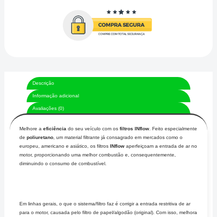
Descrição
Informação adicional
Avaliações (0)
Melhore a
eficiência
do seu veículo com os
filtros INflow
. Feito especialmente
de
poliuretano
, um material filtrante já consagrado em mercados como o
europeu, americano e asiático, os filtros
INflow
aperfeiçoam a entrada de ar no
motor, proporcionando uma melhor combustão e, consequentemente,
diminuindo o consumo de combustível.
Em linhas gerais, o que o sistema/filtro faz é corrigir a entrada restritiva de ar
para o motor, causada pelo filtro de papel/algodão (original). Com isso, melhora