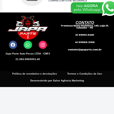
CONTATO
Travessa Santa Madalena, 145, Loja 17,
Colombo – PR
F
W
I
41 99681.9445
a
h
n
41 99868-3198
c
a
s
e
t
t
contato@japaparts.com.br
b
s
a
Japa Parts Auto Pecas LTDA - CNPJ
o
a
g
21.084.698/0001-40
o
p
r
k
p
a
m
Política de reembolso e devoluções
Termos e Condições de Uso
Desenvolvido por Salve Agência Marketing