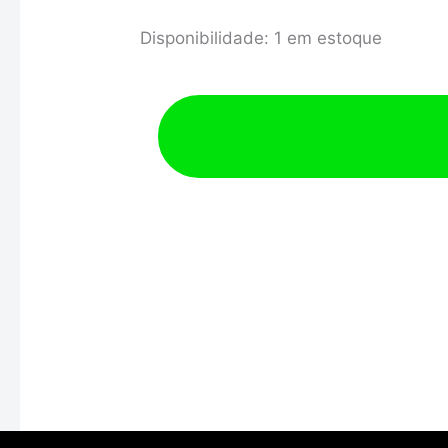
Jogo
Disponibilidade:
1 em estoque
Biela
Opala
6
Pol
Pino
23,5mm
Light
Series
6
Cil
-
MTR
quantidade