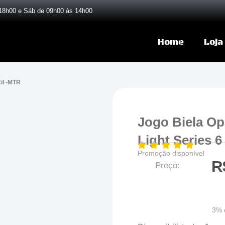
18h00 e Sáb de 09h00 às 14h00
Home
Loja
Cil -MTR
Jogo Biela Op
Light Series 6
Promoção disponível
R
Preço:
3% 