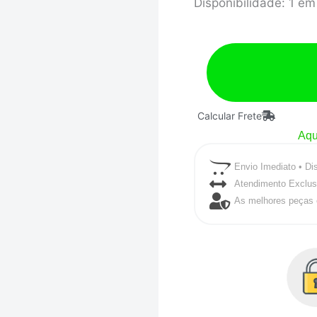
Jogo
Disponibilidade:
1 em
Biela
Opala
6
Pol
Pino
Calcular Frete
23,5mm
Aqu
Light
Envio Imediato • Di
Series
Atendimento Exclus
6
As melhores peças 
Cil
-
MTR
quantidade