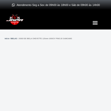
Ir
Atendimento Seg a Sex de 09h00 às 18h00 e Sáb de 09h00 às 14h00
para
o
Menu
conteúdo
Início
/
BIELAS
/ JOGO DE BIELA CHEVETTE 125mm 1000CV PINO 20 SAMCAMS