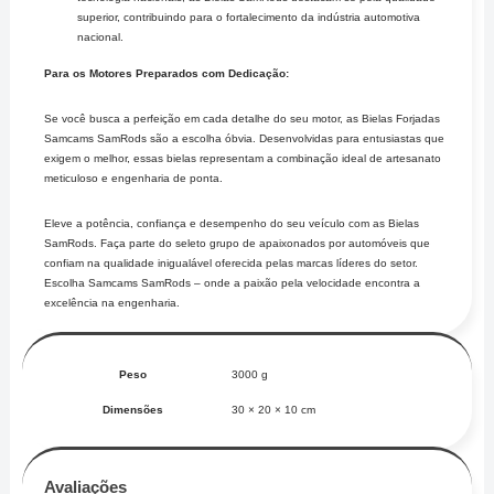
superior, contribuindo para o fortalecimento da indústria automotiva
nacional.
Para os Motores Preparados com Dedicação:
Se você busca a perfeição em cada detalhe do seu motor, as Bielas Forjadas
Samcams SamRods são a escolha óbvia. Desenvolvidas para entusiastas que
exigem o melhor, essas bielas representam a combinação ideal de artesanato
meticuloso e engenharia de ponta.
Eleve a potência, confiança e desempenho do seu veículo com as Bielas
SamRods. Faça parte do seleto grupo de apaixonados por automóveis que
confiam na qualidade inigualável oferecida pelas marcas líderes do setor.
Escolha Samcams SamRods – onde a paixão pela velocidade encontra a
excelência na engenharia.
Peso
3000 g
Dimensões
30 × 20 × 10 cm
Avaliações