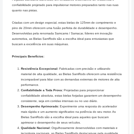
confiabilidade projetado para impulsionar motores preparados tanto nas ruas
quanto nas pistas.
Criadas com um design especial, estas bielas de 125mm de comprimento e
pino de 20mm oferecem uma fusão perfeita de durabilidade e desempenho.
Desenvolvidas pela renomada Samcams / Samacar, líderes em inovação
automotiva, as Bielas SamRods são a escolha ideal para entusiastas que
buscam a excelência em suas máquinas.
Principais Benefícios:
Resistência Excepcional:
Fabricadas com precisão e utilizando
material de alta qualidade, as Bielas SamRods oferecem uma resistência
incomparável para lidar com as demandas extremas de motores de alta
performance.
Confiabilidade a Toda Prova:
Projetadas para proporcionar
confiabilidade absoluta, estas bielas forjadas garantem um desempenho
consistente, seja em corridas intensas ou no uso diário.
Desempenho Aprimorado:
Experimente uma resposta do acelerador
mais rápida e um aumento significativo na potência do seu motor. As
Bielas SamRods são a escolha ideal para aqueles que buscam
aprimorar o desempenho de seus veículos.
Qualidade Nacional:
Orgulhosamente desenvolvidas com materiais e
tecnologia nacionais, as Bielas SamRods destacam-se pela qualidade