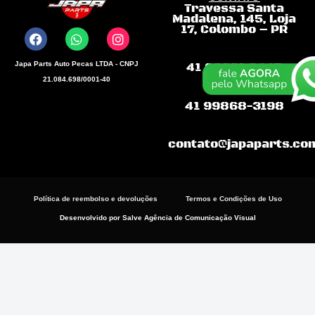
Travessa Santa
F
W
I
Madalena, 145, Loja
a
h
n
17, Colombo – PR
c
a
s
e
t
t
b
s
a
Japa Parts Auto Pecas LTDA - CNPJ
41 99681.9445
o
a
g
21.084.698/0001-40
o
p
r
k
p
a
41 99868-3198
m
contato@japaparts.co
Política de reembolso e devoluções
Termos e Condições de Uso
Desenvolvido por Salve Agência de Comunicação Visual