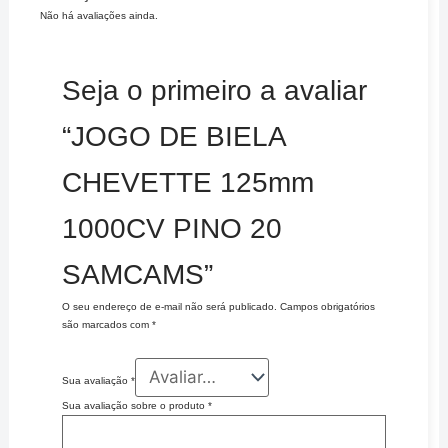
Não há avaliações ainda.
Seja o primeiro a avaliar
“JOGO DE BIELA
CHEVETTE 125mm
1000CV PINO 20
SAMCAMS”
O seu endereço de e-mail não será publicado.
Campos obrigatórios
são marcados com
*
Sua avaliação
*
Sua avaliação sobre o produto
*