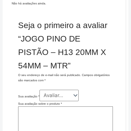
Não há avaliações ainda.
Seja o primeiro a avaliar
“JOGO PINO DE
PISTÃO – H13 20MM X
54MM – MTR”
O seu endereço de e-mail não será publicado.
Campos obrigatórios
são marcados com
*
Sua avaliação
*
Sua avaliação sobre o produto
*