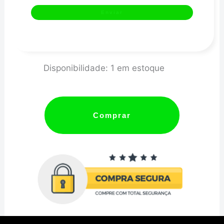
JOGO
Disponibilidade:
1 em estoque
PINO
DE
PISTÃO
Comprar
-
H13
20MM
X
54MM
-
MTR