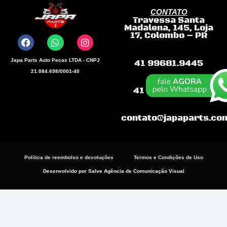
quantidade
CONTATO
Travessa Santa
F
W
I
Madalena, 145, Loja
a
h
n
17, Colombo – PR
c
a
s
e
t
t
b
s
a
Japa Parts Auto Pecas LTDA - CNPJ
41 99681.9445
o
a
g
21.084.698/0001-40
o
p
r
k
p
a
41 99868-3198
m
contato@japaparts.co
Política de reembolso e devoluções
Termos e Condições de Uso
Desenvolvido por Salve Agência de Comunicação Visual