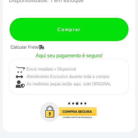
Disponibilidade:
1 em estoque
PINO
DE
PISTÃO
Comprar
-
Calcular Frete
H13
Aqui seu pagamento é seguro!
20MM
X
Envio Imediato • Disponível
54MM
Atendimento Exclusivo durante toda a compra.
As melhores peças estão aqui, tudo ORIGINAL
-
MTR
quantidade