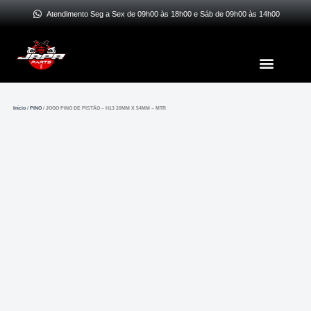
Ir
Atendimento Seg a Sex de 09h00 às 18h00 e Sáb de 09h00 às 14h00
para
o
Menu
conteúdo
Início
/
PINO
/ JOGO PINO DE PISTÃO – H13 20MM X 54MM – MTR