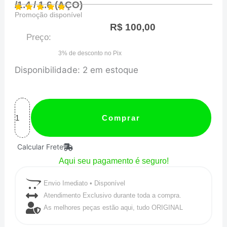
/1.4 / 1.6 (AÇO)
Promoção disponível
R$
100,00
Preço:
3% de desconto no Pix
JUNTA
Disponibilidade:
2 em estoque
DE
ESCAPE
-
Comprar
GM
Calcular Frete
CHEVETTE
Aqui seu pagamento é seguro!
1.0
/1.4
Envio Imediato • Disponível
/
Atendimento Exclusivo durante toda a compra.
As melhores peças estão aqui, tudo ORIGINAL
1.6
(AÇO)