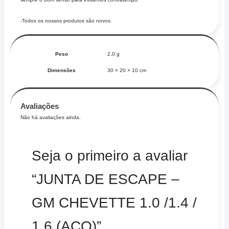
-Todos os nossos produtos são novos.
Peso
2,0 g
Dimensões
30 × 20 × 10 cm
Avaliações
Não há avaliações ainda.
Seja o primeiro a avaliar
“JUNTA DE ESCAPE –
GM CHEVETTE 1.0 /1.4 /
1.6 (AÇO)”