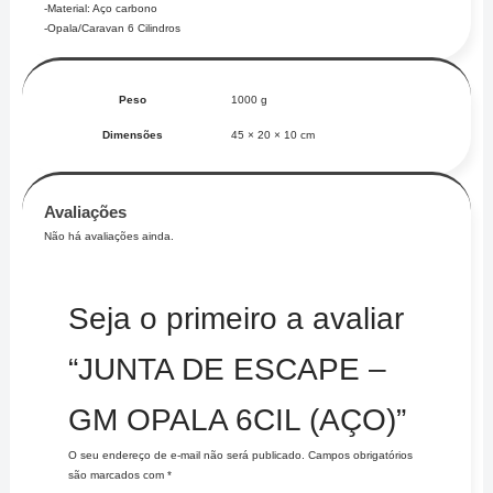
-Material: Aço carbono
-Opala/Caravan 6 Cilindros
Peso
1000 g
Dimensões
45 × 20 × 10 cm
Avaliações
Não há avaliações ainda.
Seja o primeiro a avaliar
“JUNTA DE ESCAPE –
GM OPALA 6CIL (AÇO)”
O seu endereço de e-mail não será publicado.
Campos obrigatórios
são marcados com
*