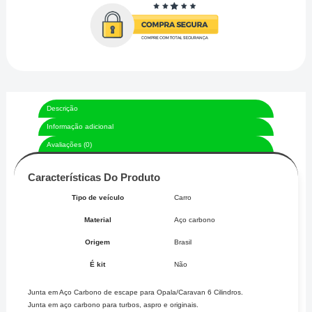
Descrição
Informação adicional
Avaliações (0)
Características Do Produto
Tipo de veículo
Carro
Material
Aço carbono
Origem
Brasil
É kit
Não
Junta em Aço Carbono de escape para Opala/Caravan 6 Cilindros.
Junta em aço carbono para turbos, aspro e originais.