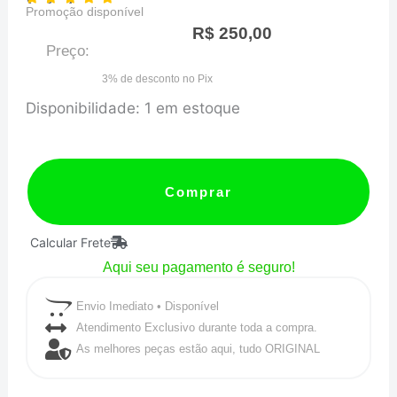
Promoção disponível
R$
250,00
Preço:
3% de desconto no Pix
JUNTA
Disponibilidade:
1 em estoque
DE
ESCAPE
-
Comprar
GM
Calcular Frete
OPALA
Aqui seu pagamento é seguro!
6CIL
(AÇO)
Envio Imediato • Disponível
quantidade
Atendimento Exclusivo durante toda a compra.
As melhores peças estão aqui, tudo ORIGINAL