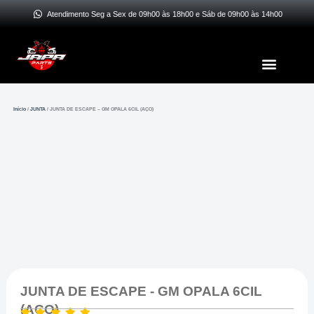
Ir
Atendimento Seg a Sex de 09h00 às 18h00 e Sáb de 09h00 às 14h00
para
o
Menu
conteúdo
Início
/
JUNTA
/ JUNTA DE ESCAPE – GM OPALA 6CIL (AÇO)
JUNTA DE ESCAPE - GM OPALA 6CIL
(AÇO)