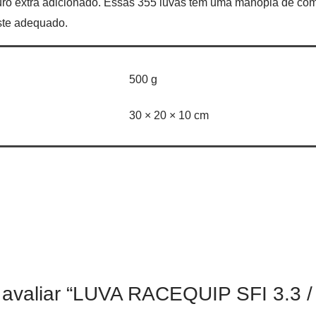
ouro extra adicionado. Essas 355 luvas têm uma manopla de c
uste adequado.
500 g
30 × 20 × 10 cm
a avaliar “LUVA RACEQUIP SFI 3.3 /