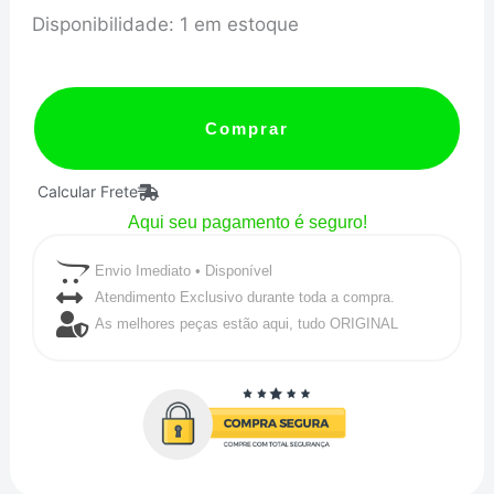
Mangote
Disponibilidade:
1 em estoque
em
Silicone
Curva
Comprar
90º
Calcular Frete
graus
Aqui seu pagamento é seguro!
3"
polegadas
Envio Imediato • Disponível
(76mm)
Atendimento Exclusivo durante toda a compra.
As melhores peças estão aqui, tudo ORIGINAL
x
125mm
Vermelho
Lino
Flex