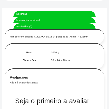
quantidade
Descrição
Informação adicional
Avaliações (0)
Mangote em Silicone Curva 90º graus 3″ polegadas (76mm) x 125mm
Peso
1000 g
Dimensões
30 × 20 × 10 cm
Avaliações
Não há avaliações ainda.
Seja o primeiro a avaliar