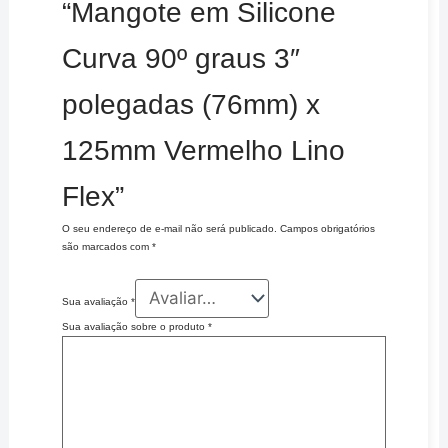
“Mangote em Silicone
Curva 90º graus 3″
polegadas (76mm) x
125mm Vermelho Lino
Flex”
O seu endereço de e-mail não será publicado.
Campos obrigatórios
são marcados com
*
Sua avaliação
*
Sua avaliação sobre o produto
*