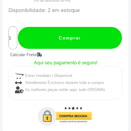
3% de desconto no Pix
Mangote
Disponibilidade:
2 em estoque
em
Silicone
Redutor
Comprar
Reto
Calcular Frete
2-
Aqui seu pagamento é seguro!
1/2"
para
Envio Imediato • Disponível
2"
Atendimento Exclusivo durante toda a compra.
As melhores peças estão aqui, tudo ORIGINAL
polegadas
(63mm
para
51mm)
x