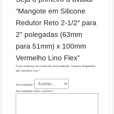
“Mangote em Silicone
Redutor Reto 2-1/2″ para
2″ polegadas (63mm
para 51mm) x 100mm
Vermelho Lino Flex”
O seu endereço de e-mail não será publicado.
Campos obrigatórios
são marcados com
*
Sua avaliação
*
Sua avaliação sobre o produto
*