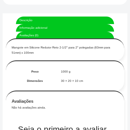
100mm
Vermelho
Descrição
Lino
Informação adicional
Flex
Avaliações (0)
quantidade
Mangote em Silicone Redutor Reto 2-1/2″ para 2″ polegadas (63mm para
51mm) x 100mm
Peso
1000 g
Dimensões
30 × 20 × 10 cm
Avaliações
Não há avaliações ainda.
Seja o primeiro a avaliar