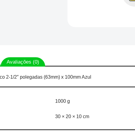
Azul-
Lino
Flex
quantidade
Avaliações (0)
co 2-1/2″ polegadas (63mm) x 100mm Azul
1000 g
30 × 20 × 10 cm