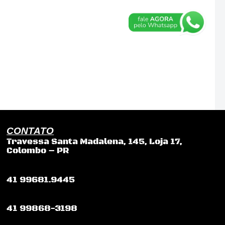
CONTATO
Travessa Santa Madalena, 145, Loja 17,
Colombo – PR
41 99681.9445
41 99868-3198