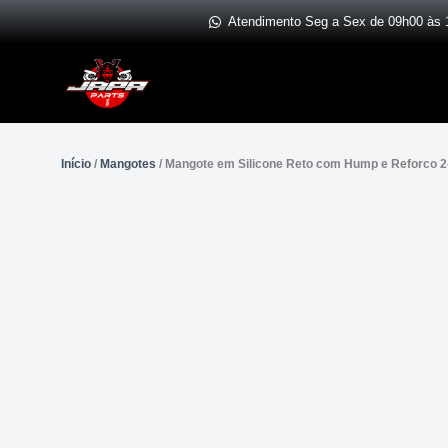
Ir
Atendimento Seg a Sex de 09h00 às 
para
o
conteúdo
Início
/
Mangotes
/ Mangote em Silicone Reto com Hump e Reforco 2