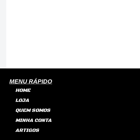
Reforco
2-
1/2"
polegadas
(63mm)
x
100mm
Azul-
MENU RÁPIDO
Lino
HOME
Flex
LOJA
quantidade
QUEM SOMOS
MINHA CONTA
ARTIGOS