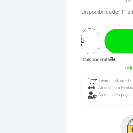
3% 
Mangote
Disponibilidade:
11 e
em
Silicone
Reto
com
Hump
Calcular Frete
e
Aqu
Reforco
Envio Imediato • Di
2-
Atendimento Exclus
1/2"
As melhores peças 
polegadas
(63mm)
x
100mm