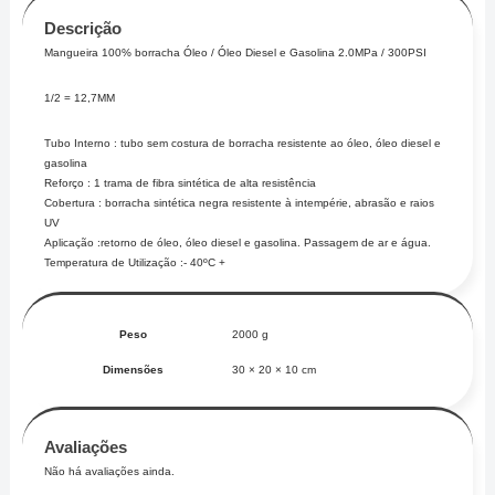
Descrição
Mangueira 100% borracha Óleo / Óleo Diesel e Gasolina 2.0MPa / 300PSI
1/2 = 12,7MM
Tubo Interno : tubo sem costura de borracha resistente ao óleo, óleo diesel e
gasolina
Reforço : 1 trama de fibra sintética de alta resistência
Cobertura : borracha sintética negra resistente à intempérie, abrasão e raios
UV
Aplicação :retorno de óleo, óleo diesel e gasolina. Passagem de ar e água.
Temperatura de Utilização :- 40ºC +
Peso
2000 g
Dimensões
30 × 20 × 10 cm
Avaliações
Não há avaliações ainda.