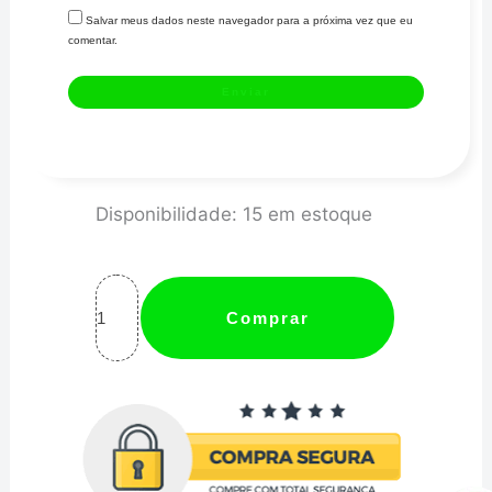
Salvar meus dados neste navegador para a próxima vez que eu
comentar.
Mangueira
Disponibilidade:
15 em estoque
Balflex
Combustível
Óleo
Comprar
Injeção
Eletro
1/2
Valor
referente