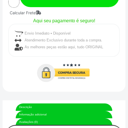
Injeção
Calcular Frete
Eletro
Aqui seu pagamento é seguro!
1/2
Valor
Envio Imediato • Disponível
referente
Atendimento Exclusivo durante toda a compra.
As melhores peças estão aqui, tudo ORIGINAL
a
1
metro
linear
quantidade
Descrição
Informação adicional
Avaliações (0)