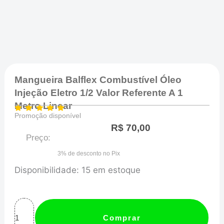
Mangueira Balflex Combustível Óleo
Injeção Eletro 1/2 Valor Referente A 1
Metro Linear
Promoção disponível
R$
70,00
Preço:
3% de desconto no Pix
Mangueira
Disponibilidade:
15 em estoque
Balflex
Combustível
Óleo
Comprar