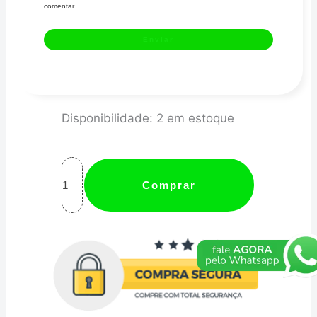
comentar.
MANÔMETRO
Disponibilidade:
2 em estoque
PRESSÃO
COMBUSTÍVEL
60mm
Comprar
MECÂNICO
10kg
RANCING
II
-
CRONOMAC