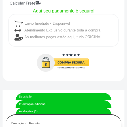
Calcular Frete
10kg
Aqui seu pagamento é seguro!
RANCING
II
Envio Imediato • Disponível
-
Atendimento Exclusivo durante toda a compra.
As melhores peças estão aqui, tudo ORIGINAL
CRONOMAC
quantidade
Descrição
Informação adicional
Avaliações (0)
Descrição do Produto