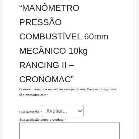
“MANÔMETRO
PRESSÃO
COMBUSTÍVEL 60mm
MECÂNICO 10kg
RANCING II –
CRONOMAC”
O seu endereço de e-mail não será publicado.
Campos obrigatórios
são marcados com
*
Sua avaliação
*
Sua avaliação sobre o produto
*