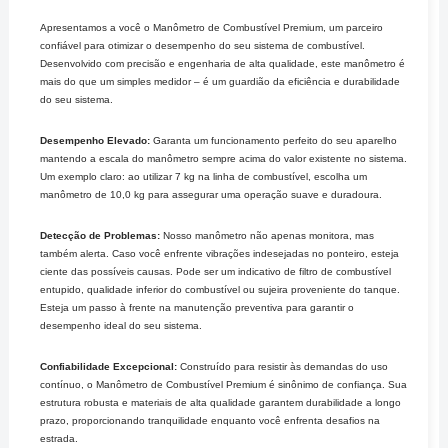
Apresentamos a você o Manômetro de Combustível Premium, um parceiro
confiável para otimizar o desempenho do seu sistema de combustível.
Desenvolvido com precisão e engenharia de alta qualidade, este manômetro é
mais do que um simples medidor – é um guardião da eficiência e durabilidade
do seu sistema.
Desempenho Elevado:
Garanta um funcionamento perfeito do seu aparelho
mantendo a escala do manômetro sempre acima do valor existente no sistema.
Um exemplo claro: ao utilizar 7 kg na linha de combustível, escolha um
manômetro de 10,0 kg para assegurar uma operação suave e duradoura.
Detecção de Problemas:
Nosso manômetro não apenas monitora, mas
também alerta. Caso você enfrente vibrações indesejadas no ponteiro, esteja
ciente das possíveis causas. Pode ser um indicativo de filtro de combustível
entupido, qualidade inferior do combustível ou sujeira proveniente do tanque.
Esteja um passo à frente na manutenção preventiva para garantir o
desempenho ideal do seu sistema.
Confiabilidade Excepcional:
Construído para resistir às demandas do uso
contínuo, o Manômetro de Combustível Premium é sinônimo de confiança. Sua
estrutura robusta e materiais de alta qualidade garantem durabilidade a longo
prazo, proporcionando tranquilidade enquanto você enfrenta desafios na
estrada.