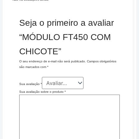
Seja o primeiro a avaliar
“MÓDULO FT450 COM
CHICOTE”
O seu endereço de e-mail não será publicado.
Campos obrigatórios
são marcados com
*
Sua avaliação
*
Sua avaliação sobre o produto
*