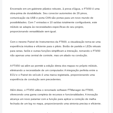
Encerrado em um gabinete plástico robusto, à prova d’água, o FT450 é uma
obra-prima de durabilidade. Seu conector automotivo de 26 pinos,
comunicação via USB e porta CAN são portas para um novo mundo de
possibilidades. Com 7 entradas e 10 saídas totalmente configuráveis, este
módulo se adapta às necessidades específicas do seu projeto,
proporcionando versatilidade sem igual.
Com o mesmo Painel de Instrumentos da FT600, a visualização torna-se uma
experiência intuitiva e eficiente para o piloto. Botão de partida e LEDs virtuais
para setas, faróis e outras funções simplificam a interação, tornando o FT450
não apenas uma central de controle, mas um aliado na condução.
A FT450 vai além ao permitir a edição direta dos mapas no próprio módulo,
eliminando a necessidade de um computador. A integração perfeita entre a
ECU e o Painel do veículo é uma marca registrada, proporcionando uma
experiência de condução sem precedentes.
Além disso, o FT450 utiliza o renomado software FTManager da FT600,
oferecendo uma gama completa de recursos e funcionalidades. A inovação
alcança um novo patamar com a função para aplicar a correção de malha
fechada de um log no mapa, proporcionando uma sintonia precisa e eficiente.