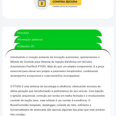
Descrição
Informação adicional
Avaliações (0)
Introduzindo o coração pulsante da inovação automotiva, apresentamos o
Módulo de Controle para Sistema de Injeção Eletrônica em Veículos
Automotores FuelTech FT450. Mais do que um simples componente, é a peça
essencial para elevar seu projeto a patamares inexplorados, combinando
desempenho excepcional e custo-benefício incomparável.
O FT450 é uma sinfonia de tecnologia e eficiência, oferecendo recursos de
última geração que transformarão a performance do seu veículo. Com injeção
e ignição sequencial, correção por sonda em malha fechada e o revolucionário
controle de tração ativo, este módulo é um convite à excelência. O
BoostController integrado, datalogger, controle de nitro, odômetro e
funcionalidades de arrancada são apenas algumas das joias que este produto
traz consigo.