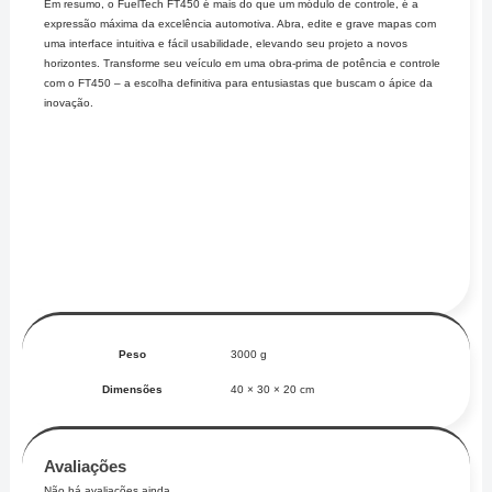
Em resumo, o FuelTech FT450 é mais do que um módulo de controle, é a
expressão máxima da excelência automotiva. Abra, edite e grave mapas com
uma interface intuitiva e fácil usabilidade, elevando seu projeto a novos
horizontes. Transforme seu veículo em uma obra-prima de potência e controle
com o FT450 – a escolha definitiva para entusiastas que buscam o ápice da
inovação.
Peso
3000 g
Dimensões
40 × 30 × 20 cm
Avaliações
Não há avaliações ainda.