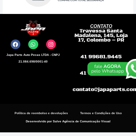
CONTATO
Travessa Santa
F
W
I
Madalena, 145, Loja
a
h
n
17, Colombo – PR
c
a
s
e
t
t
b
s
a
Japa Parts Auto Pecas LTDA - CNPJ
41 99681.9445
o
a
g
21.084.698/0001-40
o
p
r
k
p
a
41 99868-3198
m
contato@japaparts.co
Política de reembolso e devoluções
Termos e Condições de Uso
Desenvolvido por Salve Agência de Comunicação Visual