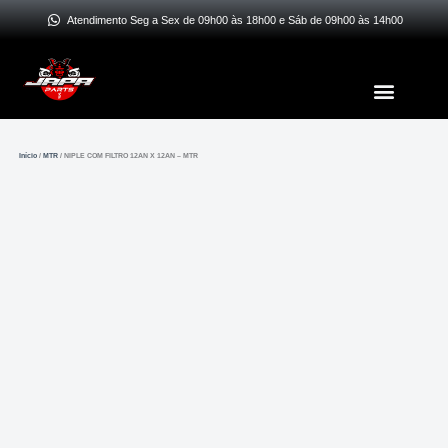
Ir
Atendimento Seg a Sex de 09h00 às 18h00 e Sáb de 09h00 às 14h00
para
o
Menu
conteúdo
Início
/
MTR
/ NIPLE COM FILTRO 12AN X 12AN – MTR