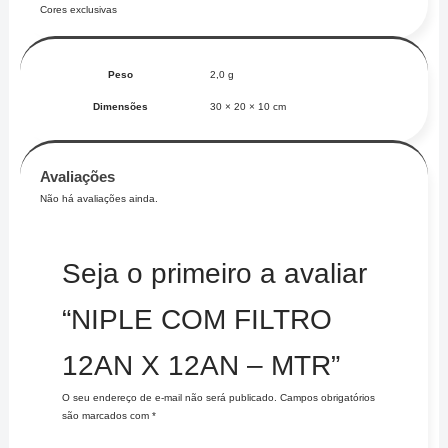
Cores exclusivas
Peso
2,0 g
Dimensões
30 × 20 × 10 cm
Avaliações
Não há avaliações ainda.
Seja o primeiro a avaliar
“NIPLE COM FILTRO
12AN X 12AN – MTR”
O seu endereço de e-mail não será publicado.
Campos obrigatórios
são marcados com
*