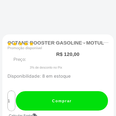
OCTANE BOOSTER GASOLINE - MOTUL
Promoção disponível
R$
120,00
Preço:
3% de desconto no Pix
OCTANE
Disponibilidade:
8 em estoque
BOOSTER
GASOLINE
-
Comprar
MOTUL
Calcular Frete