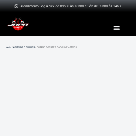
Ir
Atendimento Seg a Sex de 09h00 às 18h00 e Sáb de 09h00 às 14h00
para
o
Menu
conteúdo
Início
/
ADITIVOS E FLUIDOS
/ OCTANE BOOSTER GASOLINE – MOTUL