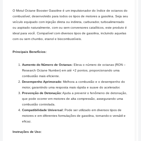
O Motul Octane Booster Gasoline é um impulsionador do índice de octanos do
combustível, desenvolvido para todos os tipos de motores a gasolina. Seja seu
veículo equipado com injeção direta ou indireta, carburador, turboalimentado
ou aspirado naturalmente, com ou sem conversores catalíticos, este produto é
ideal para você. Compatível com diversos tipos de gasolina, incluindo aquelas
com ou sem chumbo, etanol e biocombustíveis.
Principais Benefícios:
Aumento do Número de Octanas:
Eleva o número de octanas (RON –
Research Octane Number) em até +2 pontos, proporcionando uma
combustão mais eficiente.
Desempenho Aprimorado:
Melhora a combustão e o desempenho do
motor, garantindo uma resposta mais rápida e suave do acelerador.
Prevenção de Detonação:
Ajuda a prevenir o fenômeno de detonação,
que pode ocorrer em motores de alta compressão, assegurando uma
combustão controlada.
Compatibilidade Universal:
Pode ser utilizado em diversos tipos de
motores e em diferentes formulações de gasolina, tornando-o versátil e
eficaz.
Instruções de Uso: