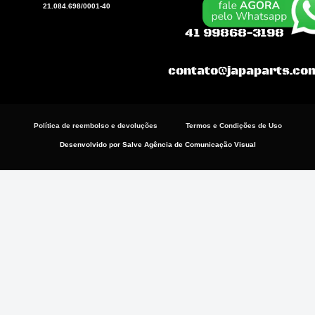
o
a
g
21.084.698/0001-40
o
p
r
k
p
a
41 99868-3198
m
contato@japaparts.co
Política de reembolso e devoluções
Termos e Condições de Uso
Desenvolvido por Salve Agência de Comunicação Visual