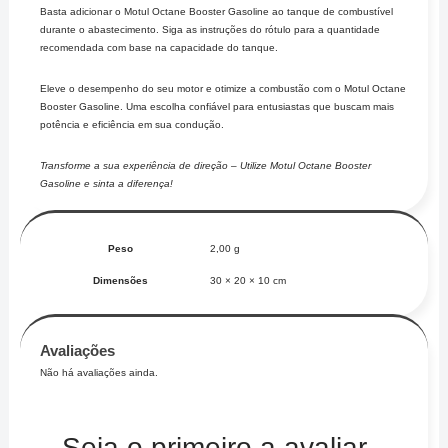
Basta adicionar o Motul Octane Booster Gasoline ao tanque de combustível
durante o abastecimento. Siga as instruções do rótulo para a quantidade
recomendada com base na capacidade do tanque.
Eleve o desempenho do seu motor e otimize a combustão com o Motul Octane
Booster Gasoline. Uma escolha confiável para entusiastas que buscam mais
potência e eficiência em sua condução.
Transforme a sua experiência de direção – Utilize Motul Octane Booster
Gasoline e sinta a diferença!
Peso
2,00 g
Dimensões
30 × 20 × 10 cm
Avaliações
Não há avaliações ainda.
Seja o primeiro a avaliar