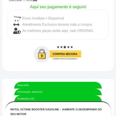
quantidade
Aqui seu pagamento é seguro!
Envio Imediato • Disponível
Atendimento Exclusivo durante toda a compra.
As melhores peças estão aqui, tudo ORIGINAL
Descrição
Informação adicional
Avaliações (0)
MOTUL OCTANE BOOSTER GASOLINE – AUMENTE O DESEMPENHO DO
SEU MOTOR