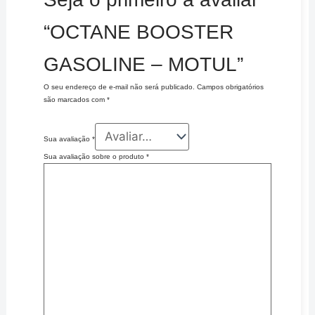
“OCTANE BOOSTER
GASOLINE – MOTUL”
O seu endereço de e-mail não será publicado.
Campos obrigatórios
são marcados com
*
Sua avaliação
*
Sua avaliação sobre o produto
*