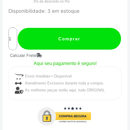
3% de desconto no Pix
PARAFUSO
Disponibilidade:
3 em estoque
VOLANTE
AP
7/16
Comprar
-
Calcular Frete
MTR
Aqui seu pagamento é seguro!
quantidade
Envio Imediato • Disponível
Atendimento Exclusivo durante toda a compra.
As melhores peças estão aqui, tudo ORIGINAL