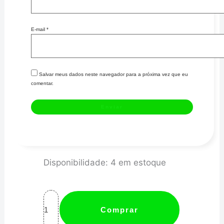
E-mail
*
Salvar meus dados neste navegador para a próxima vez que eu
comentar.
Pen
Disponibilidade:
4 em estoque
Alert-
Canhão
de
Comprar
Luz