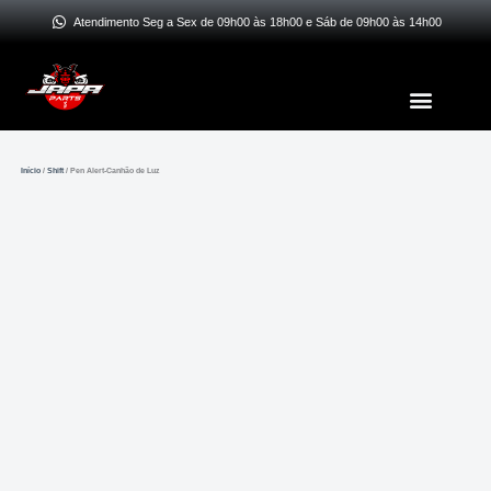
Ir
Atendimento Seg a Sex de 09h00 às 18h00 e Sáb de 09h00 às 14h00
para
o
Menu
conteúdo
Início
/
Shift
/ Pen Alert-Canhão de Luz