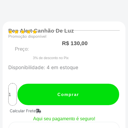
Pen Alert-Canhão De Luz
Promoção disponível
R$
130,00
Preço:
3% de desconto no Pix
Pen
Disponibilidade:
4 em estoque
Alert-
Canhão
de
Comprar
Luz
Calcular Frete
quantidade
Aqui seu pagamento é seguro!