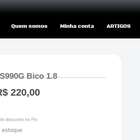
Quem somos
Minha conta
ARTIGOS
 S990G Bico 1.8
R$
220,00
de desconto no Pix
 estoque