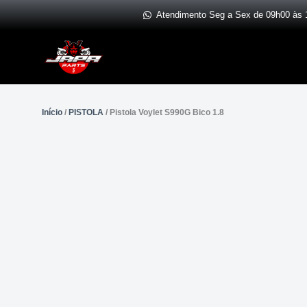
Ir
Atendimento Seg a Sex de 09h00 às 
para
o
conteúdo
Início
/
PISTOLA
/ Pistola Voylet S990G Bico 1.8