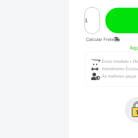
S990G
Bico
1.8
quantidade
Calcular Frete
Aqu
Envio Imediato • Di
Atendimento Exclus
As melhores peças 