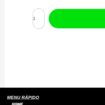
S990G
Bico
1.8
quantidade
MENU RÁPIDO
HOME