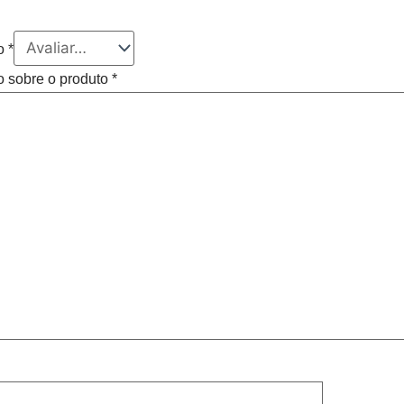
ão
*
o sobre o produto
*