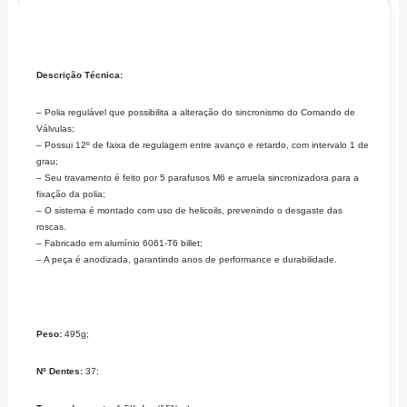
Descrição Técnica:
– Polia regulável que possibilita a alteração do sincronismo do Comando de
Válvulas;
– Possui 12º de faixa de regulagem entre avanço e retardo, com intervalo 1 de
grau;
– Seu travamento é feito por 5 parafusos M6 e arruela sincronizadora para a
fixação da polia;
– O sistema é montado com uso de helicoils, prevenindo o desgaste das
roscas.
– Fabricado em alumínio 6061-T6 billet;
– A peça é anodizada, garantindo anos de performance e durabilidade.
Peso:
495g;
Nº Dentes:
37;