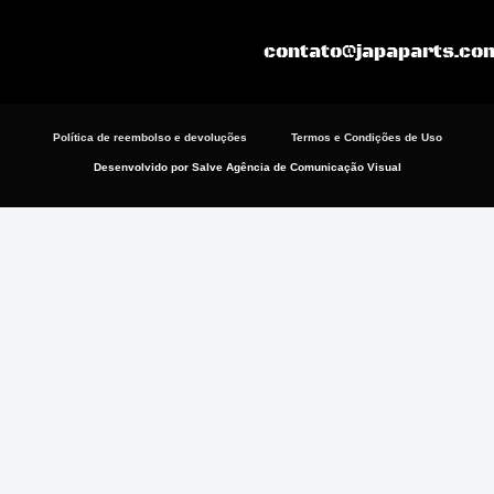
m
contato@japaparts.co
Política de reembolso e devoluções
Termos e Condições de Uso
Desenvolvido por Salve Agência de Comunicação Visual