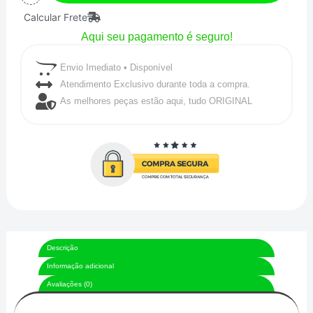
Calcular Frete
EXPERT
Aqui seu pagamento é seguro!
quantidade
Envio Imediato • Disponível
Atendimento Exclusivo durante toda a compra.
As melhores peças estão aqui, tudo ORIGINAL
Descrição
Informação adicional
Avaliações (0)