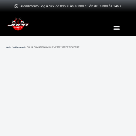
Ir
Atendimento Seg a Sex de 09h00 às 18h00 e Sáb de 09h00 às 14h00
para
o
Menu
conteúdo
Início
/
polia expert
/ POLIA COMANDO GM CHEVETTE STREET EXPERT