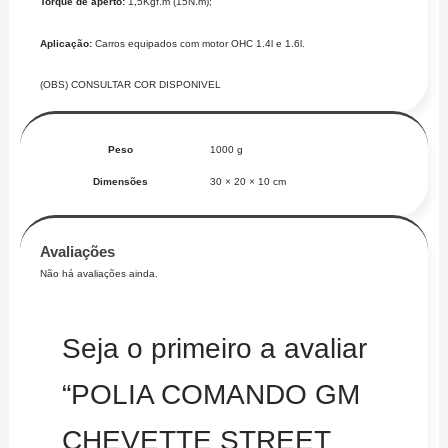
Torque de aperto:
1,5Kgf.m (15N.m);
Aplicação:
Carros equipados com motor OHC 1.4l e 1.6l.
(OBS) CONSULTAR COR DISPONIVEL
Peso
1000 g
Dimensões
30 × 20 × 10 cm
Avaliações
Não há avaliações ainda.
Seja o primeiro a avaliar
“POLIA COMANDO GM
CHEVETTE STREET